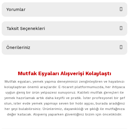
Yorumlar
Taksit Seçenekleri
Bu ürüne ilk yorumu siz yapın!
Önerileriniz
Yorum Yaz
Bu ürünün fiyat bilgisi, resim, ürün açıklamalarında ve diğer
konularda yetersiz gördüğünüz noktaları öneri formunu
Mutfak Eşyaları Alışverişi Kolaylaştı
kullanarak tarafımıza iletebilirsiniz.
Görüş ve önerileriniz için teşekkür ederiz.
Mutfak eşyaları, yemek yapma deneyiminizi zenginleştiren ve hayatınızı
kolaylaştıran önemli araçlardır. E-ticaret platformumuzda, her ihtiyaca
uygun geniş bir ürün yelpazesi sunuyoruz. Kaliteli mutfak gereçleri ile
Ürün resmi kalitesiz, bozuk veya görüntülenemiyor.
yemek hazırlamak artık daha keyifli ve pratik. İster profesyonel bir şef
Ürün açıklamasında eksik bilgiler bulunuyor.
olun, ister evde yemek yapmayı seven bir hobi aşçısı, burada aradığınız
her şeyi bulabilirsiniz. Ürünlerimiz, dayanıklılığı ve şıklığı ile mutfağınıza
Ürün bilgilerinde hatalar bulunuyor.
değer katacak. Alışveriş yaparken güvenliğiniz bizim için önceliklidir.
Ürün fiyatı diğer sitelerden daha pahalı.
Bu ürüne benzer farklı alternatifler olmalı.