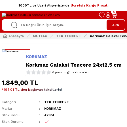
1000TL
ve Üzeri Alışverişlerde
Ücretsiz Kargo Fırsatı
0
ARA
Anasayfa
MUTFAK
TEK TENCERE
Korkmaz Galaksi Ten
KORKMAZ
Korkmaz Galaksi Tencere 24x12,5 cm
0 yorumu gör - Yorum Yap
1.849,00 TL
*197,01 TL den başlayan taksitlerle!
Kategori
TEK TENCERE
Marka
KORKMAZ
Stok Kodu
A2951
Stok Durumu