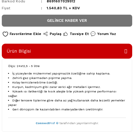
Barkod Kodu
8691607029512
Fiyat
1.540,83 TL + KDV
GELINCE HABER VER
Paylaş
Tavsiye Et
Yorum Yaz
Ürün Bilgisi
Ölçü: 24x12,5 - 5 litre
İç yüzeylerde mükemmel yapışmazlık özelliğine sahip kaplama.
Zehirli gaz çıkarmadan pişirme yapma.
Kolay temizlenebilme özelliği.
Kurşun, kadmiyum gibi zarar verici ağır metalleri içermez.
Yüksek ısı iletkenliği ile kısık ateşte bile yüksek pişirme performansı
sağlar.
Diğer tencere tiplerine göre daha az yağ kullanarak daha lezzetli yemekler
yapar.
Geri dönüşüm ile kazanılabilen materyallerden üretilmiştir.
Connect
Prof ©
tarafından yayınlanmıştır.