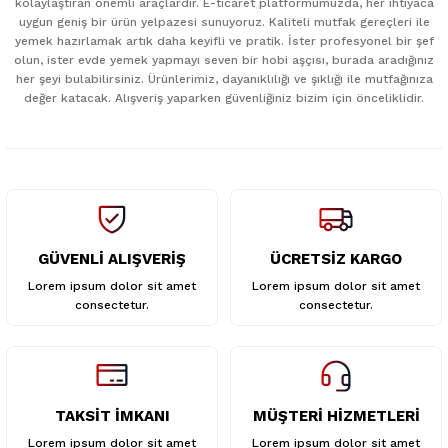
kolaylaştıran önemli araçlardır. E-ticaret platformumuzda, her ihtiyaca
uygun geniş bir ürün yelpazesi sunuyoruz. Kaliteli mutfak gereçleri ile
Ürün resmi kalitesiz, bozuk veya görüntülenemiyor.
yemek hazırlamak artık daha keyifli ve pratik. İster profesyonel bir şef
Ürün açıklamasında eksik bilgiler bulunuyor.
olun, ister evde yemek yapmayı seven bir hobi aşçısı, burada aradığınız
her şeyi bulabilirsiniz. Ürünlerimiz, dayanıklılığı ve şıklığı ile mutfağınıza
Ürün bilgilerinde hatalar bulunuyor.
değer katacak. Alışveriş yaparken güvenliğiniz bizim için önceliklidir.
Ürün fiyatı diğer sitelerden daha pahalı.
Bu ürüne benzer farklı alternatifler olmalı.
GÜVENLİ ALIŞVERİŞ
ÜCRETSİZ KARGO
Gönder
Lorem ipsum dolor sit amet
Lorem ipsum dolor sit amet
consectetur.
consectetur.
TAKSİT İMKANI
MÜŞTERİ HİZMETLERİ
Lorem ipsum dolor sit amet
Lorem ipsum dolor sit amet