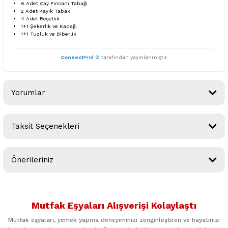
6 Adet Çay Fincanı Tabağı
2 Adet Kayık Tabak
4 Adet Reçellik
1+1 Şekerlik ve Kapağı
1+1 Tuzluk ve Biberlik
Connect
Prof ©
tarafından yayınlanmıştır.
Yorumlar
Taksit Seçenekleri
Bu ürüne ilk yorumu siz yapın!
Önerileriniz
Yorum Yaz
Bu ürünün fiyat bilgisi, resim, ürün açıklamalarında ve diğer
konularda yetersiz gördüğünüz noktaları öneri formunu
Mutfak Eşyaları Alışverişi Kolaylaştı
kullanarak tarafımıza iletebilirsiniz.
Görüş ve önerileriniz için teşekkür ederiz.
Mutfak eşyaları, yemek yapma deneyiminizi zenginleştiren ve hayatınızı