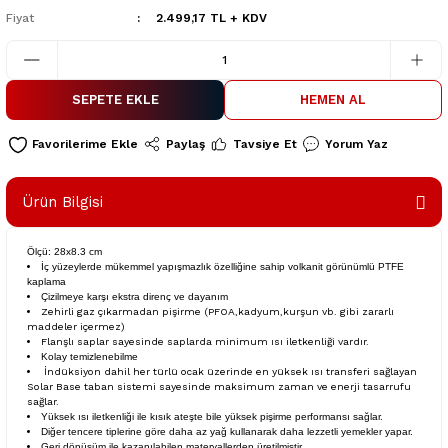
Fiyat
2.499,17 TL + KDV
SEPETE EKLE
HEMEN AL
Paylaş
Tavsiye Et
Yorum Yaz
Ürün Bilgisi
Ölçü: 28x8.3 cm
İç yüzeylerde mükemmel yapışmazlık özelliğine sahip volkanit görünümlü PTFE
kaplama
Çizilmeye karşı ekstra direnç ve dayanım
Zehirli gaz çıkarmadan pişirme (PFOA,kadyum,kurşun vb. gibi zararlı
maddeler içermez)
Flanşlı saplar sayesinde saplarda minimum ısı iletkenliği vardır.
Kolay temizlenebilme
İndüksiyon dahil her türlü ocak üzerinde en yüksek ısı transferi sağlayan
Solar Base taban sistemi sayesinde maksimum zaman ve enerji tasarrufu
sağlar.
Yüksek ısı iletkenliği ile kısık ateşte bile yüksek pişirme performansı sağlar.
Diğer tencere tiplerine göre daha az yağ kullanarak daha lezzetli yemekler yapar.
Geri dönüşüm ile kazanılabilen materyallerden üretilmiştir.