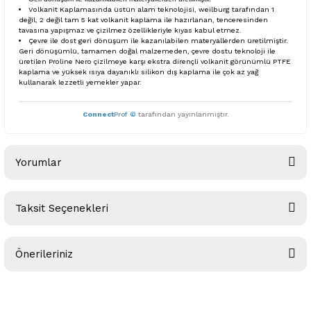
Volkanit Kaplamasında üstün alam teknolojisi, weilburg tarafından 1
değil, 2 değil tam 5 kat volkanit kaplama ile hazırlanan, tenceresinden
tavasına yapışmaz ve çizilmez özellikleriyle kıyas kabul etmez.
Çevre ile dost geri dönüşüm ile kazanılabilen materyallerden üretilmiştir.
Geri dönüşümlü, tamamen doğal malzemeden, çevre dostu teknoloji ile
üretilen Proline Nero çizilmeye karşı ekstra dirençli volkanit görünümlü PTFE
kaplama ve yüksek ısıya dayanıklı silikon dış kaplama ile çok az yağ
kullanarak lezzetli yemekler yapar.
Connect
Prof ©
tarafından yayınlanmıştır.
Yorumlar
Taksit Seçenekleri
Bu ürüne ilk yorumu siz yapın!
Önerileriniz
Yorum Yaz
Bu ürünün fiyat bilgisi, resim, ürün açıklamalarında ve diğer
konularda yetersiz gördüğünüz noktaları öneri formunu