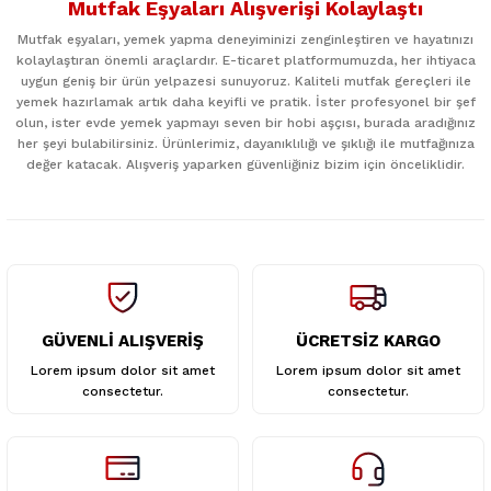
Mutfak Eşyaları Alışverişi Kolaylaştı
kullanarak tarafımıza iletebilirsiniz.
Görüş ve önerileriniz için teşekkür ederiz.
Mutfak eşyaları, yemek yapma deneyiminizi zenginleştiren ve hayatınızı
kolaylaştıran önemli araçlardır. E-ticaret platformumuzda, her ihtiyaca
uygun geniş bir ürün yelpazesi sunuyoruz. Kaliteli mutfak gereçleri ile
Ürün resmi kalitesiz, bozuk veya görüntülenemiyor.
yemek hazırlamak artık daha keyifli ve pratik. İster profesyonel bir şef
Ürün açıklamasında eksik bilgiler bulunuyor.
olun, ister evde yemek yapmayı seven bir hobi aşçısı, burada aradığınız
her şeyi bulabilirsiniz. Ürünlerimiz, dayanıklılığı ve şıklığı ile mutfağınıza
Ürün bilgilerinde hatalar bulunuyor.
değer katacak. Alışveriş yaparken güvenliğiniz bizim için önceliklidir.
Ürün fiyatı diğer sitelerden daha pahalı.
Bu ürüne benzer farklı alternatifler olmalı.
GÜVENLİ ALIŞVERİŞ
ÜCRETSİZ KARGO
Gönder
Lorem ipsum dolor sit amet
Lorem ipsum dolor sit amet
consectetur.
consectetur.