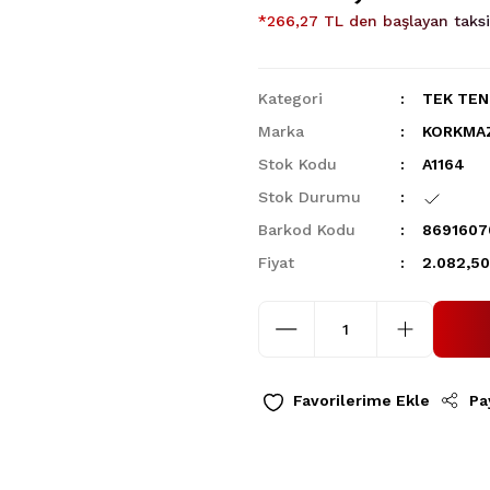
*266,27 TL den başlayan taksit
Kategori
TEK TEN
Marka
KORKMA
Stok Kodu
A1164
Stok Durumu
Barkod Kodu
8691607
Fiyat
2.082,50
Pa