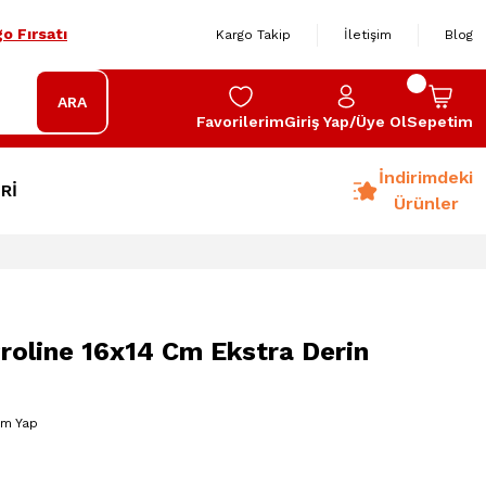
o Fırsatı
Kargo Takip
İletişim
Blog
ARA
Favorilerim
Giriş Yap/Üye Ol
Sepetim
İndirimdeki
Rİ
Ürünler
oline 16x14 Cm Ekstra Derin
um Yap