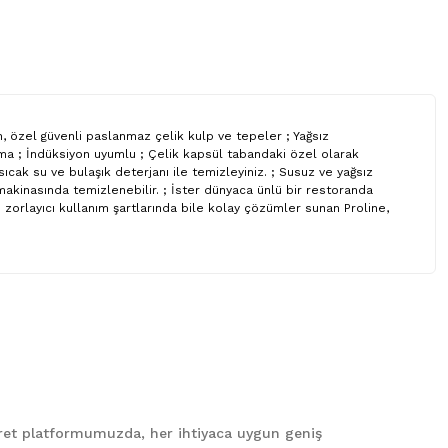
n, özel güvenli paslanmaz çelik kulp ve tepeler ; Yağsız
lama ; İndüksiyon uyumlu ; Çelik kapsül tabandaki özel olarak
ıcak su ve bulaşık deterjanı ile temizleyiniz. ; Susuz ve yağsız
akinasında temizlenebilir. ; İster dünyaca ünlü bir restoranda
 zorlayıcı kullanım şartlarında bile kolay çözümler sunan Proline,
 iletebilirsiniz.
caret platformumuzda, her ihtiyaca uygun geniş