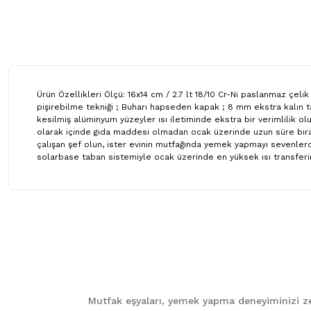
Ürün Özellikleri Ölçü: 16x14 cm / 2.7 lt 18/10 Cr-Ni paslanmaz çel
pişirebilme tekniği ; Buharı hapseden kapak ; 8 mm ekstra kalın ta
kesilmiş alüminyum yüzeyler ısı iletiminde ekstra bir verimlilik ol
olarak içinde gıda maddesi olmadan ocak üzerinde uzun süre bırakm
çalışan şef olun, ister evinin mutfağında yemek yapmayı sevenlerde
solarbase taban sistemiyle ocak üzerinde en yüksek ısı transferin
Bu ürünün fiyat bilgisi, resim, ürün açıklamalarında ve diğer ko
Görüş ve önerileriniz için teşekkür ederiz.
Ürün resmi kalitesiz, bozuk veya görüntülenemiyor.
Ürün açıklamasında eksik bilgiler bulunuyor.
Mutfak eşyaları, yemek yapma deneyiminizi zen
Ürün bilgilerinde hatalar bulunuyor.