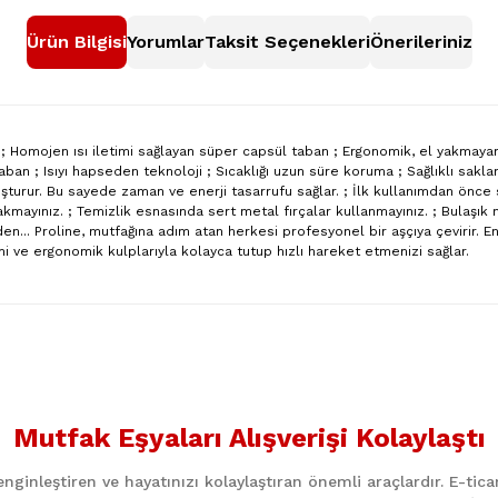
Ürün Bilgisi
Yorumlar
Taksit Seçenekleri
Önerileriniz
ik ; Homojen ısı iletimi sağlayan süper capsül taban ; Ergonomik, el yakmaya
ban ; Isıyı hapseden teknoloji ; Sıcaklığı uzun süre koruma ; Sağlıklı sak
uşturur. Bu sayede zaman ve enerji tasarrufu sağlar. ; İlk kullanımdan önce s
ayınız. ; Temizlik esnasında sert metal fırçalar kullanmayınız. ; Bulaşık m
n... Proline, mutfağına adım atan herkesi profesyonel bir aşçıya çevirir. En
i ve ergonomik kulplarıyla kolayca tutup hızlı hareket etmenizi sağlar.
nularda yetersiz gördüğünüz noktaları öneri formunu kullanarak tarafımıza
Bu ürüne ilk yorumu siz yapın!
Mutfak Eşyaları Alışverişi Kolaylaştı
Yorum Yaz
ginleştiren ve hayatınızı kolaylaştıran önemli araçlardır. E-ti