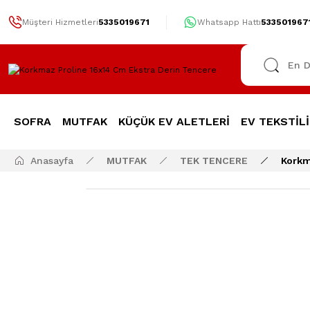
Müşteri Hizmetleri
5335019671
Whatsapp Hattı
533501967
SOFRA
MUTFAK
KÜÇÜK EV ALETLERİ
EV TEKSTİLİ
Anasayfa
MUTFAK
TEK TENCERE
Korkm