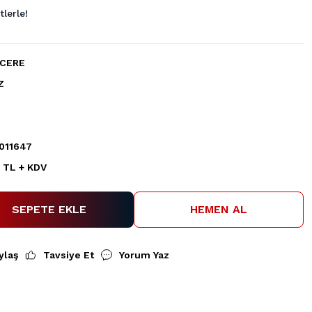
lerle!
CERE
Z
011647
 TL + KDV
SEPETE EKLE
HEMEN AL
ylaş
Tavsiye Et
Yorum Yaz