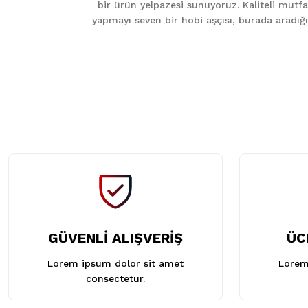
bir ürün yelpazesi sunuyoruz. Kaliteli mutfa
Ürün fiyatı diğer sitelerden daha pahalı.
yapmayı seven bir hobi aşçısı, burada aradığını
Bu ürüne benzer farklı alternatifler olmalı.
GÜVENLİ ALIŞVERİŞ
ÜC
Lorem ipsum dolor sit amet
Lorem
consectetur.