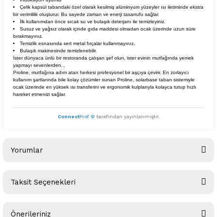
Çelik kapsül tabandaki özel olarak kesilmiş alüminyum yüzeyler ısı iletiminde ekstra
bir verimlilik oluşturur. Bu sayede zaman ve enerji tasarrufu sağlar.
İlk kullanımdan önce sıcak su ve bulaşık deterjanı ile temizleyiniz.
Susuz ve yağsız olarak içinde gıda maddesi olmadan ocak üzerinde uzun süre
bırakmayınız.
Temizlik esnasında sert metal fırçalar kullanmayınız.
Bulaşık makinesinde temizlenebilir.
İster dünyaca ünlü bir restoranda çalışan şef olun, ister evinin mutfağında yemek
yapmayı sevenlerden...
Proline, mutfağına adım atan herkesi profesyonel bir aşçıya çevirir. En zorlayıcı
kullanım şartlarında bile kolay çözümler sunan Proline, solarbase taban sistemiyle
ocak üzerinde en yüksek ısı transferini ve ergonomik kulplarıyla kolayca tutup hızlı
hareket etmenizi sağlar.
Connect
Prof ©
tarafından yayınlanmıştır.
Yorumlar
Taksit Seçenekleri
Bu ürüne ilk yorumu siz yapın!
Önerileriniz