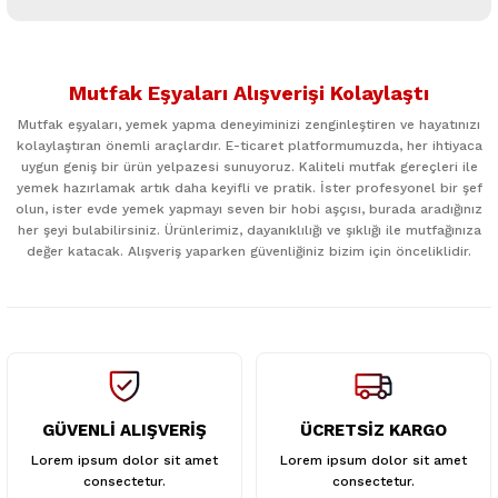
Yorum Yaz
Bu ürünün fiyat bilgisi, resim, ürün açıklamalarında ve diğer
konularda yetersiz gördüğünüz noktaları öneri formunu
Mutfak Eşyaları Alışverişi Kolaylaştı
kullanarak tarafımıza iletebilirsiniz.
Görüş ve önerileriniz için teşekkür ederiz.
Mutfak eşyaları, yemek yapma deneyiminizi zenginleştiren ve hayatınızı
kolaylaştıran önemli araçlardır. E-ticaret platformumuzda, her ihtiyaca
uygun geniş bir ürün yelpazesi sunuyoruz. Kaliteli mutfak gereçleri ile
Ürün resmi kalitesiz, bozuk veya görüntülenemiyor.
yemek hazırlamak artık daha keyifli ve pratik. İster profesyonel bir şef
Ürün açıklamasında eksik bilgiler bulunuyor.
olun, ister evde yemek yapmayı seven bir hobi aşçısı, burada aradığınız
her şeyi bulabilirsiniz. Ürünlerimiz, dayanıklılığı ve şıklığı ile mutfağınıza
Ürün bilgilerinde hatalar bulunuyor.
değer katacak. Alışveriş yaparken güvenliğiniz bizim için önceliklidir.
Ürün fiyatı diğer sitelerden daha pahalı.
Bu ürüne benzer farklı alternatifler olmalı.
GÜVENLİ ALIŞVERİŞ
ÜCRETSİZ KARGO
Gönder
Lorem ipsum dolor sit amet
Lorem ipsum dolor sit amet
consectetur.
consectetur.