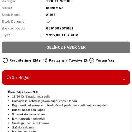
Kategori
TEK TENCERE
Marka
KORKMAZ
Stok Kodu
A1166
Stok Durumu
Barkod Kodu
8691607011661
Fiyat
2.915,83 TL + KDV
GELINCE HABER VER
Paylaş
Tavsiye Et
Yorum Yaz
Ürün Bilgisi
Ölçü: 24x20 cm / 9 lt
18/10 Cr-Ni paslanmaz çelik
Homojen ısı iletimi sağlayan süper capsül taban
Ergonomik, el yakmayan, özel güvenli paslanmaz çelik kulp ve tepeler
Buharı hapseden kapak
8 mm ekstra kalın taban
Isıyı hapseden teknoloji
Sıcaklığı uzun süre koruma
Sağlıklı saklama
İndüksiyon uyumlu