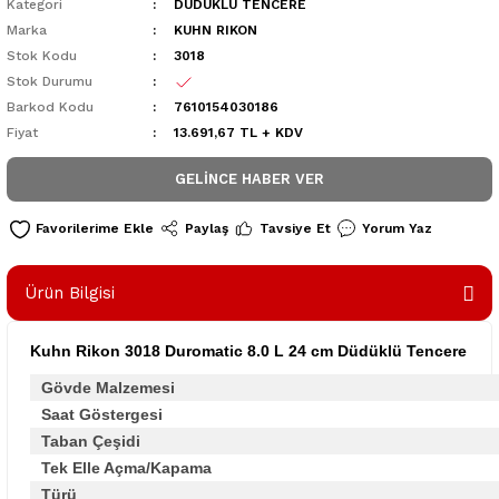
Kategori
DÜDÜKLÜ TENCERE
Marka
KUHN RIKON
Stok Kodu
3018
Stok Durumu
Barkod Kodu
7610154030186
Fiyat
13.691,67 TL + KDV
GELINCE HABER VER
Paylaş
Tavsiye Et
Yorum Yaz
Ürün Bilgisi
Kuhn Rikon 3018 Duromatic 8.0 L 24 cm Düdüklü Tencere
Gövde Malzemesi
Saat Göstergesi
Taban Çeşidi
Tek Elle Açma/Kapama
Türü