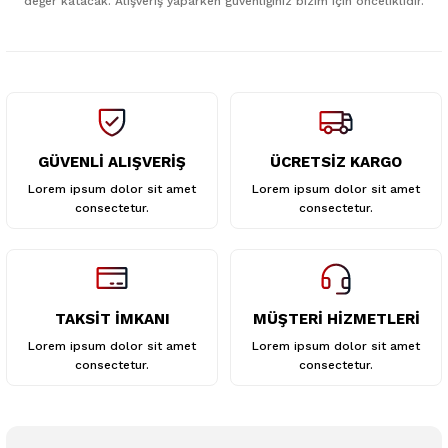
değer katacak. Alışveriş yaparken güvenliğiniz bizim için önceliklidir.
Ürün fiyatı diğer sitelerden daha pahalı.
Bu ürüne benzer farklı alternatifler olmalı.
GÜVENLİ ALIŞVERİŞ
ÜCRETSİZ KARGO
Gönder
Lorem ipsum dolor sit amet
Lorem ipsum dolor sit amet
consectetur.
consectetur.
TAKSİT İMKANI
MÜŞTERİ HİZMETLERİ
Lorem ipsum dolor sit amet
Lorem ipsum dolor sit amet
consectetur.
consectetur.