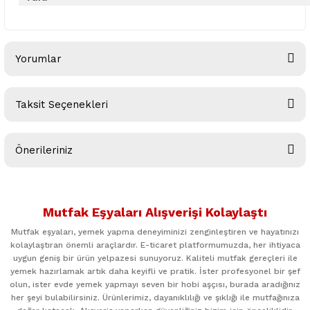
Yorumlar
Taksit Seçenekleri
Bu ürüne ilk yorumu siz yapın!
Önerileriniz
Yorum Yaz
Bu ürünün fiyat bilgisi, resim, ürün açıklamalarında ve diğer
konularda yetersiz gördüğünüz noktaları öneri formunu
Mutfak Eşyaları Alışverişi Kolaylaştı
kullanarak tarafımıza iletebilirsiniz.
Görüş ve önerileriniz için teşekkür ederiz.
Mutfak eşyaları, yemek yapma deneyiminizi zenginleştiren ve hayatınızı
kolaylaştıran önemli araçlardır. E-ticaret platformumuzda, her ihtiyaca
uygun geniş bir ürün yelpazesi sunuyoruz. Kaliteli mutfak gereçleri ile
Ürün resmi kalitesiz, bozuk veya görüntülenemiyor.
yemek hazırlamak artık daha keyifli ve pratik. İster profesyonel bir şef
Ürün açıklamasında eksik bilgiler bulunuyor.
olun, ister evde yemek yapmayı seven bir hobi aşçısı, burada aradığınız
her şeyi bulabilirsiniz. Ürünlerimiz, dayanıklılığı ve şıklığı ile mutfağınıza
Ürün bilgilerinde hatalar bulunuyor.