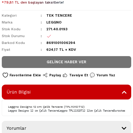
*79,81 TL den başlayan taksitlerle!
Kategori
TEK TENCERE
Marka
LEGGNO
Stok Kodu
271.40.0193
Stok Durumu
Barkod Kodu
8691001006294
Fiyat
624,17 TL + KDV
GELINCE HABER VER
Paylaş
Tavsiye Et
Yorum Yaz
Ürün Bilgisi
Leggno Designo 12 cm Çelik Tencere (TPL1131DT12)
Leggno Designo 12 cm Çelik TencereLeggno TPL1131DT12 12cm Çelik TencereDurosteel üst
Yorumlar