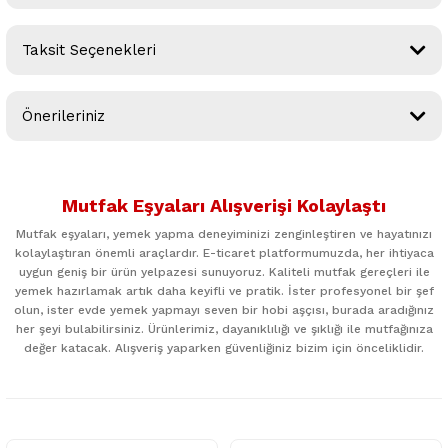
Taksit Seçenekleri
Bu ürüne ilk yorumu siz yapın!
Önerileriniz
Yorum Yaz
Bu ürünün fiyat bilgisi, resim, ürün açıklamalarında ve diğer
konularda yetersiz gördüğünüz noktaları öneri formunu
Mutfak Eşyaları Alışverişi Kolaylaştı
kullanarak tarafımıza iletebilirsiniz.
Görüş ve önerileriniz için teşekkür ederiz.
Mutfak eşyaları, yemek yapma deneyiminizi zenginleştiren ve hayatınızı
kolaylaştıran önemli araçlardır. E-ticaret platformumuzda, her ihtiyaca
uygun geniş bir ürün yelpazesi sunuyoruz. Kaliteli mutfak gereçleri ile
Ürün resmi kalitesiz, bozuk veya görüntülenemiyor.
yemek hazırlamak artık daha keyifli ve pratik. İster profesyonel bir şef
Ürün açıklamasında eksik bilgiler bulunuyor.
olun, ister evde yemek yapmayı seven bir hobi aşçısı, burada aradığınız
her şeyi bulabilirsiniz. Ürünlerimiz, dayanıklılığı ve şıklığı ile mutfağınıza
Ürün bilgilerinde hatalar bulunuyor.
değer katacak. Alışveriş yaparken güvenliğiniz bizim için önceliklidir.
Ürün fiyatı diğer sitelerden daha pahalı.
Bu ürüne benzer farklı alternatifler olmalı.