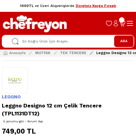
1000TL
ve Üzeri Alışverişlerde
Ücretsiz Kargo Fırsatı
ARA
Anasayfa
MUTFAK
TEK TENCERE
Leggno Designo 12 c
LEGGNO
Leggno Designo 12 cm Çelik Tencere
(TPL1131DT12)
0 yorumu gör - Yorum Yap
749,00 TL