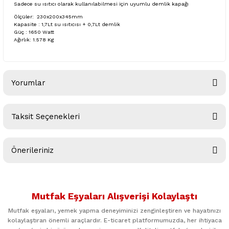
Sadece su ısıtıcı olarak kullanılabilmesi için uyumlu demlik kapağı
Ölçüler: 230x200x345mm
Kapasite : 1,7Lt su ısıtıcısı + 0,7Lt demlik
Güç : 1650 Watt
Ağırlık: 1.578 Kg
Yorumlar
Taksit Seçenekleri
Bu ürüne ilk yorumu siz yapın!
Önerileriniz
Yorum Yaz
Bu ürünün fiyat bilgisi, resim, ürün açıklamalarında ve diğer
konularda yetersiz gördüğünüz noktaları öneri formunu
Mutfak Eşyaları Alışverişi Kolaylaştı
kullanarak tarafımıza iletebilirsiniz.
Görüş ve önerileriniz için teşekkür ederiz.
Mutfak eşyaları, yemek yapma deneyiminizi zenginleştiren ve hayatınızı
kolaylaştıran önemli araçlardır. E-ticaret platformumuzda, her ihtiyaca