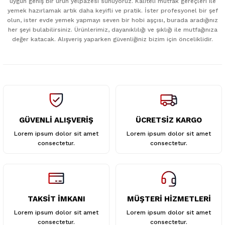
uygun geniş bir ürün yelpazesi sunuyoruz. Kaliteli mutfak gereçleri ile
Ürün resmi kalitesiz, bozuk veya görüntülenemiyor.
yemek hazırlamak artık daha keyifli ve pratik. İster profesyonel bir şef
Ürün açıklamasında eksik bilgiler bulunuyor.
olun, ister evde yemek yapmayı seven bir hobi aşçısı, burada aradığınız
her şeyi bulabilirsiniz. Ürünlerimiz, dayanıklılığı ve şıklığı ile mutfağınıza
Ürün bilgilerinde hatalar bulunuyor.
değer katacak. Alışveriş yaparken güvenliğiniz bizim için önceliklidir.
Ürün fiyatı diğer sitelerden daha pahalı.
Bu ürüne benzer farklı alternatifler olmalı.
GÜVENLİ ALIŞVERİŞ
ÜCRETSİZ KARGO
Gönder
Lorem ipsum dolor sit amet
Lorem ipsum dolor sit amet
consectetur.
consectetur.
TAKSİT İMKANI
MÜŞTERİ HİZMETLERİ
Lorem ipsum dolor sit amet
Lorem ipsum dolor sit amet
consectetur.
consectetur.