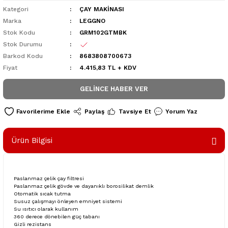
Kategori
ÇAY MAKİNASI
Marka
LEGGNO
Stok Kodu
GRM102GTMBK
Stok Durumu
Barkod Kodu
8683808700673
Fiyat
4.415,83 TL + KDV
GELINCE HABER VER
Paylaş
Tavsiye Et
Yorum Yaz
Ürün Bilgisi
Paslanmaz çelik çay filtresi
Paslanmaz çelik gövde ve dayanıklı borosilikat demlik
Otomatik sıcak tutma
Susuz çalışmayı önleyen emniyet sistemi
Su ısıtıcı olarak kullanım
360 derece dönebilen güç tabanı
Gizli rezistans