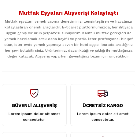
Bu ürünün fiyat bilgisi, resim, ürün açıklamalarında ve diğer
konularda yetersiz gördüğünüz noktaları öneri formunu
Mutfak Eşyaları Alışverişi Kolaylaştı
kullanarak tarafımıza iletebilirsiniz.
Görüş ve önerileriniz için teşekkür ederiz.
Mutfak eşyaları, yemek yapma deneyiminizi zenginleştiren ve hayatınızı
kolaylaştıran önemli araçlardır. E-ticaret platformumuzda, her ihtiyaca
uygun geniş bir ürün yelpazesi sunuyoruz. Kaliteli mutfak gereçleri ile
Ürün resmi kalitesiz, bozuk veya görüntülenemiyor.
yemek hazırlamak artık daha keyifli ve pratik. İster profesyonel bir şef
Ürün açıklamasında eksik bilgiler bulunuyor.
olun, ister evde yemek yapmayı seven bir hobi aşçısı, burada aradığınız
her şeyi bulabilirsiniz. Ürünlerimiz, dayanıklılığı ve şıklığı ile mutfağınıza
Ürün bilgilerinde hatalar bulunuyor.
değer katacak. Alışveriş yaparken güvenliğiniz bizim için önceliklidir.
Ürün fiyatı diğer sitelerden daha pahalı.
Bu ürüne benzer farklı alternatifler olmalı.
GÜVENLİ ALIŞVERİŞ
ÜCRETSİZ KARGO
Gönder
Lorem ipsum dolor sit amet
Lorem ipsum dolor sit amet
consectetur.
consectetur.