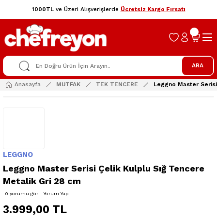
1000TL
ve Üzeri Alışverişlerde
Ücretsiz Kargo Fırsatı
ARA
Anasayfa
MUTFAK
TEK TENCERE
Leggno Master Serisi
LEGGNO
Leggno Master Serisi Çelik Kulplu Sığ Tencere
Metalik Gri 28 cm
0 yorumu gör - Yorum Yap
3.999,00 TL