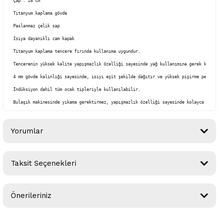
Çap : 28 cm

Titanyum kaplama gövde

Paslanmaz çelik sap

Isıya dayanıklı cam kapak

Titanyum kaplama tencere fırında kullanıma uygundur.

Tencerenin yüksek kalite yapışmazlık özelliği sayesinde yağ kullanımına gerek kalmaz.
4 mm gövde kalınlığı sayesinde, ısıyı eşit şekilde dağıtır ve yüksek pişirme performa
İndüksiyon dahil tüm ocak tipleriyle kullanılabilir.

Bulaşık makinesinde yıkama gerektirmez, yapışmazlık özelliği sayesinde kolayca temiz
Yorumlar
Taksit Seçenekleri
Bu ürüne ilk yorumu siz yapın!
Önerileriniz
Yorum Yaz