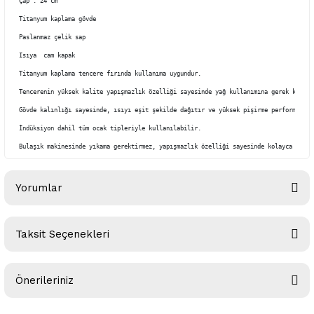
Çap : 24 cm

Titanyum kaplama gövde

Paslanmaz çelik sap

Isıya  cam kapak

Titanyum kaplama tencere fırında kullanıma uygundur.

Tencerenin yüksek kalite yapışmazlık özelliği sayesinde yağ kullanımına gerek kalmaz.
Gövde kalınlığı sayesinde, ısıyı eşit şekilde dağıtır ve yüksek pişirme performansı s
İndüksiyon dahil tüm ocak tipleriyle kullanılabilir.

Bulaşık makinesinde yıkama gerektirmez, yapışmazlık özelliği sayesinde kolayca temiz
Yorumlar
Taksit Seçenekleri
Bu ürüne ilk yorumu siz yapın!
Önerileriniz
Yorum Yaz