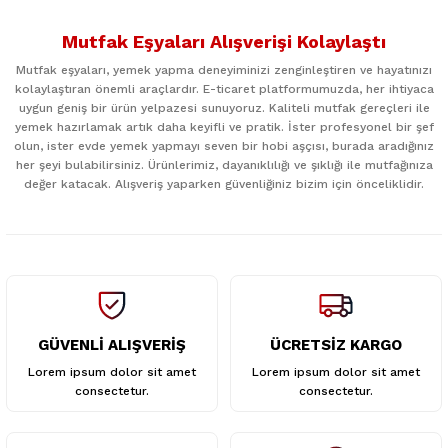
Bu ürünün fiyat bilgisi, resim, ürün açıklamalarında ve diğer
konularda yetersiz gördüğünüz noktaları öneri formunu
Mutfak Eşyaları Alışverişi Kolaylaştı
kullanarak tarafımıza iletebilirsiniz.
Görüş ve önerileriniz için teşekkür ederiz.
Mutfak eşyaları, yemek yapma deneyiminizi zenginleştiren ve hayatınızı
kolaylaştıran önemli araçlardır. E-ticaret platformumuzda, her ihtiyaca
uygun geniş bir ürün yelpazesi sunuyoruz. Kaliteli mutfak gereçleri ile
Ürün resmi kalitesiz, bozuk veya görüntülenemiyor.
yemek hazırlamak artık daha keyifli ve pratik. İster profesyonel bir şef
Ürün açıklamasında eksik bilgiler bulunuyor.
olun, ister evde yemek yapmayı seven bir hobi aşçısı, burada aradığınız
her şeyi bulabilirsiniz. Ürünlerimiz, dayanıklılığı ve şıklığı ile mutfağınıza
Ürün bilgilerinde hatalar bulunuyor.
değer katacak. Alışveriş yaparken güvenliğiniz bizim için önceliklidir.
Ürün fiyatı diğer sitelerden daha pahalı.
Bu ürüne benzer farklı alternatifler olmalı.
GÜVENLİ ALIŞVERİŞ
ÜCRETSİZ KARGO
Gönder
Lorem ipsum dolor sit amet
Lorem ipsum dolor sit amet
consectetur.
consectetur.