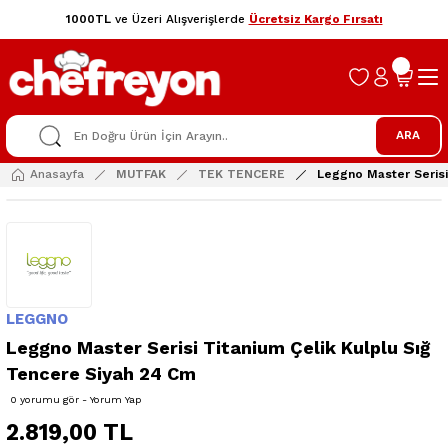
1000TL
ve Üzeri Alışverişlerde
Ücretsiz Kargo Fırsatı
ARA
Anasayfa
MUTFAK
TEK TENCERE
Leggno Master Serisi
LEGGNO
Leggno Master Serisi Titanium Çelik Kulplu Sığ
Tencere Siyah 24 Cm
0 yorumu gör - Yorum Yap
2.819,00 TL