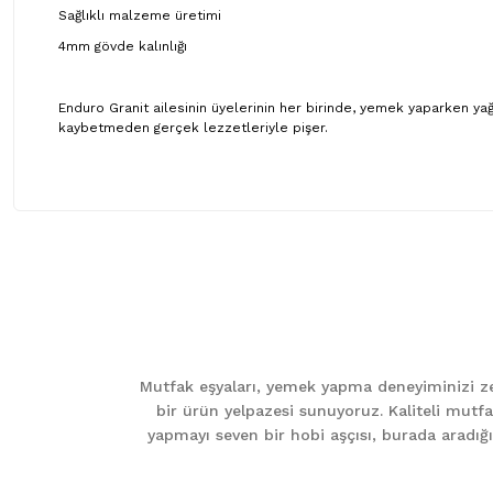
Sağlıklı malzeme üretimi
4mm gövde kalınlığı
Enduro Granit ailesinin üyelerinin her birinde, yemek yaparken yağ
kaybetmeden gerçek lezzetleriyle pişer.
Bu ürünün fiyat bilgisi, resim, ürün açıklamalarında ve diğer ko
Görüş ve önerileriniz için teşekkür ederiz.
Ürün resmi kalitesiz, bozuk veya görüntülenemiyor.
Ürün açıklamasında eksik bilgiler bulunuyor.
Mutfak eşyaları, yemek yapma deneyiminizi zen
Ürün bilgilerinde hatalar bulunuyor.
bir ürün yelpazesi sunuyoruz. Kaliteli mutfa
Ürün fiyatı diğer sitelerden daha pahalı.
yapmayı seven bir hobi aşçısı, burada aradığını
Bu ürüne benzer farklı alternatifler olmalı.