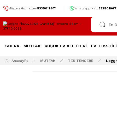
Müşteri Hizmetleri
5335019671
Whatsapp Hattı
533501967
SOFRA
MUTFAK
KÜÇÜK EV ALETLERİ
EV TEKSTİLİ
Anasayfa
MUTFAK
TEK TENCERE
Leggn