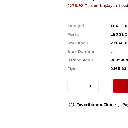
*276,92 TL den başlayan taksit
Kategori
TEK TEN
Marka
LEGGNO
Stok Kodu
271.40.
Stok Durumu
Barkod Kodu
8699889
Fiyat
2.165,83
Pa