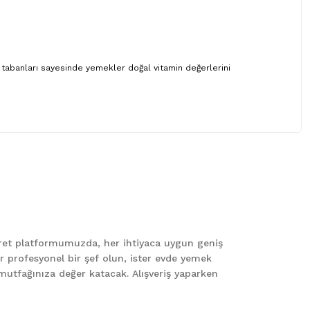
an tabanları sayesinde yemekler doğal vitamin değerlerini
 iletebilirsiniz.
caret platformumuzda, her ihtiyaca uygun geniş
er profesyonel bir şef olun, ister evde yemek
le mutfağınıza değer katacak. Alışveriş yaparken