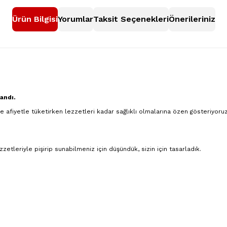
Ürün Bilgisi
Yorumlar
Taksit Seçenekleri
Önerileriniz
landı.
afiyetle tüketirken lezzetleri kadar sağlıklı olmalarına özen gösteriyoruz.
zetleriyle pişirip sunabilmeniz için düşündük, sizin için tasarladık.