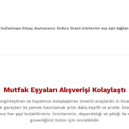
 kullanmaya ihtiyaç duymazsınız. Enduro Granit ürünlerinin ısıyı eşit dağıt
nularda yetersiz gördüğünüz noktaları öneri formunu kullanarak tarafımıza
Bu ürüne ilk yorumu siz yapın!
Mutfak Eşyaları Alışverişi Kolaylaştı
Yorum Yaz
ginleştiren ve hayatınızı kolaylaştıran önemli araçlardır. E-ti
k gereçleri ile yemek hazırlamak artık daha keyifli ve pratik. İst
z her şeyi bulabilirsiniz. Ürünlerimiz, dayanıklılığı ve şıklığı i
güvenliğiniz bizim için önceliklidir.