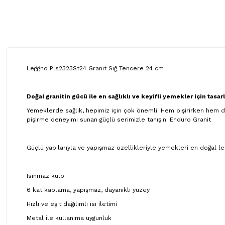
Leggno Pls2323St24 Granit Sığ Tencere 24 cm
Doğal granitin gücü ile en sağlıklı ve keyifli yemekler için tasar
Yemeklerde sağlık, hepimiz için çok önemli. Hem pişirirken hem de 
pişirme deneyimi sunan güçlü serimizle tanışın: Enduro Granit
Güçlü yapılarıyla ve yapışmaz özellikleriyle yemekleri en doğal lez
Isınmaz kulp
6 kat kaplama, yapışmaz, dayanıklı yüzey
Hızlı ve eşit dağılımlı ısı iletimi
Metal ile kullanıma uygunluk