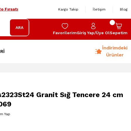
o Fırsatı
Kargo Takip
İletişim
Blog
ARA
Favorilerim
Giriş Yap/Üye Ol
Sepetim
İndirimdeki
Rİ
Ürünler
s2323St24 Granit Sığ Tencere 24 cm
0069
um Yap