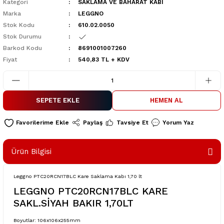
Kategori
SAKLAMA VE BAHARAT KABI
Marka
LEGGNO
Stok Kodu
610.02.0050
Stok Durumu
Barkod Kodu
8691001007260
Fiyat
540,83 TL + KDV
SEPETE EKLE
HEMEN AL
Paylaş
Tavsiye Et
Yorum Yaz
Ürün Bilgisi
Leggno PTC20RCN17BLC Kare Saklama Kabı 1,70 lt
LEGGNO PTC20RCN17BLC KARE
SAKL.SİYAH BAKIR 1,70LT
Boyutlar: 106x106x255mm