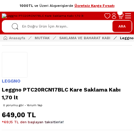
1000TL
ve Üzeri Alışverişlerde
Ücretsiz Kargo Fırsatı
ARA
Anasayfa
MUTFAK
SAKLAMA VE BAHARAT KABI
Leggno
LEGGNO
Leggno PTC20RCN17BLC Kare Saklama Kabı
1,70 lt
0 yorumu gör - Yorum Yap
649,00 TL
*69,15 TL den başlayan taksitlerle!