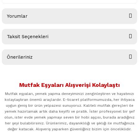
Yorumlar
Taksit Seçenekleri
Bu ürüne ilk yorumu siz yapın!
Önerileriniz
Yorum Yaz
Bu ürünün fiyat bilgisi, resim, ürün açıklamalarında ve diğer
konularda yetersiz gördüğünüz noktaları öneri formunu
Mutfak Eşyaları Alışverişi Kolaylaştı
kullanarak tarafımıza iletebilirsiniz.
Görüş ve önerileriniz için teşekkür ederiz.
Mutfak eşyaları, yemek yapma deneyiminizi zenginleştiren ve hayatınızı
kolaylaştıran önemli araçlardır. E-ticaret platformumuzda, her ihtiyaca
uygun geniş bir ürün yelpazesi sunuyoruz. Kaliteli mutfak gereçleri ile
Ürün resmi kalitesiz, bozuk veya görüntülenemiyor.
yemek hazırlamak artık daha keyifli ve pratik. İster profesyonel bir şef
Ürün açıklamasında eksik bilgiler bulunuyor.
olun, ister evde yemek yapmayı seven bir hobi aşçısı, burada aradığınız
her şeyi bulabilirsiniz. Ürünlerimiz, dayanıklılığı ve şıklığı ile mutfağınıza
Ürün bilgilerinde hatalar bulunuyor.
değer katacak. Alışveriş yaparken güvenliğiniz bizim için önceliklidir.
Ürün fiyatı diğer sitelerden daha pahalı.