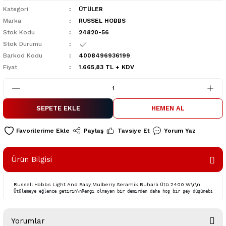
Kategori
ÜTÜLER
Marka
RUSSEL HOBBS
Stok Kodu
24820-56
Stok Durumu
Barkod Kodu
4008496936199
Fiyat
1.665,83 TL + KDV
SEPETE EKLE
HEMEN AL
Paylaş
Tavsiye Et
Yorum Yaz
Ürün Bilgisi
Russell Hobbs Light And Easy Mulberry Seramik Buharlı Ütü 2400 W\r\n
Ütülemeye eğlence getirin\nRengi olmayan bir demirden daha hoş bir şey düşünebilir m
Yorumlar