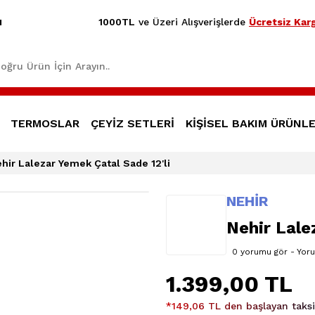
1000TL
ve Üzeri Alışverişlerde
Ücretsiz Karg
1
TERMOSLAR
ÇEYİZ SETLERİ
KİŞİSEL BAKIM ÜRÜNLE
hir Lalezar Yemek Çatal Sade 12'li
NEHİR
Nehir Lale
0 yorumu gör - Yor
1.399,00 TL
*149,06 TL den başlayan taksit