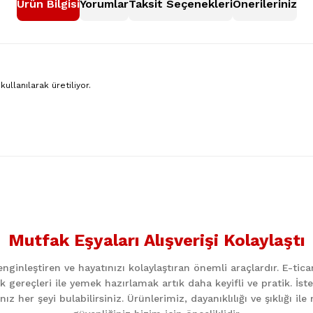
Ürün Bilgisi
Yorumlar
Taksit Seçenekleri
Önerileriniz
ullanılarak üretiliyor.
nularda yetersiz gördüğünüz noktaları öneri formunu kullanarak tarafımıza
Bu ürüne ilk yorumu siz yapın!
Mutfak Eşyaları Alışverişi Kolaylaştı
Yorum Yaz
ginleştiren ve hayatınızı kolaylaştıran önemli araçlardır. E-ti
k gereçleri ile yemek hazırlamak artık daha keyifli ve pratik. İst
z her şeyi bulabilirsiniz. Ürünlerimiz, dayanıklılığı ve şıklığı i