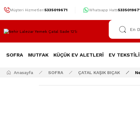
Müşteri Hizmetleri
5335019671
Whatsapp Hattı
533501967
SOFRA
MUTFAK
KÜÇÜK EV ALETLERİ
EV TEKSTİLİ
Anasayfa
SOFRA
ÇATAL KAŞIK BIÇAK
Ne