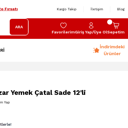
o Fırsatı
Kargo Takip
İletişim
Blog
ARA
Favorilerim
Giriş Yap/Üye Ol
Sepetim
İndirimdeki
Rİ
Ürünler
zar Yemek Çatal Sade 12'li
um Yap
lerle!