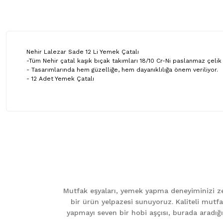
Nehir Lalezar Sade 12 Li Yemek Çatalı
-Tüm Nehir çatal kaşık bıçak takımları 18/10 Cr-Ni paslanmaz çelik k
- Tasarımlarında hem güzelliğe, hem dayanıklılığa önem veriliyor.
- 12 Adet Yemek Çatalı
Bu ürünün fiyat bilgisi, resim, ürün açıklamalarında ve diğer ko
Görüş ve önerileriniz için teşekkür ederiz.
Ürün resmi kalitesiz, bozuk veya görüntülenemiyor.
Ürün açıklamasında eksik bilgiler bulunuyor.
Mutfak eşyaları, yemek yapma deneyiminizi zen
Ürün bilgilerinde hatalar bulunuyor.
bir ürün yelpazesi sunuyoruz. Kaliteli mutfa
Ürün fiyatı diğer sitelerden daha pahalı.
yapmayı seven bir hobi aşçısı, burada aradığını
Bu ürüne benzer farklı alternatifler olmalı.