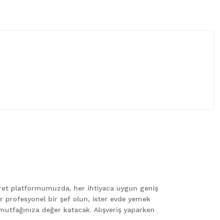
 iletebilirsiniz.
caret platformumuzda, her ihtiyaca uygun geniş
er profesyonel bir şef olun, ister evde yemek
le mutfağınıza değer katacak. Alışveriş yaparken