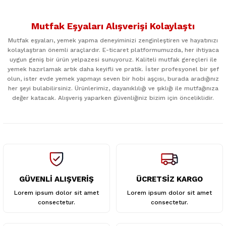
Bu ürünün fiyat bilgisi, resim, ürün açıklamalarında ve diğer
konularda yetersiz gördüğünüz noktaları öneri formunu
Mutfak Eşyaları Alışverişi Kolaylaştı
kullanarak tarafımıza iletebilirsiniz.
Görüş ve önerileriniz için teşekkür ederiz.
Mutfak eşyaları, yemek yapma deneyiminizi zenginleştiren ve hayatınızı
kolaylaştıran önemli araçlardır. E-ticaret platformumuzda, her ihtiyaca
uygun geniş bir ürün yelpazesi sunuyoruz. Kaliteli mutfak gereçleri ile
Ürün resmi kalitesiz, bozuk veya görüntülenemiyor.
yemek hazırlamak artık daha keyifli ve pratik. İster profesyonel bir şef
Ürün açıklamasında eksik bilgiler bulunuyor.
olun, ister evde yemek yapmayı seven bir hobi aşçısı, burada aradığınız
her şeyi bulabilirsiniz. Ürünlerimiz, dayanıklılığı ve şıklığı ile mutfağınıza
Ürün bilgilerinde hatalar bulunuyor.
değer katacak. Alışveriş yaparken güvenliğiniz bizim için önceliklidir.
Ürün fiyatı diğer sitelerden daha pahalı.
Bu ürüne benzer farklı alternatifler olmalı.
GÜVENLİ ALIŞVERİŞ
ÜCRETSİZ KARGO
Gönder
Lorem ipsum dolor sit amet
Lorem ipsum dolor sit amet
consectetur.
consectetur.