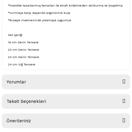
*İncelikle tasarlanmış kenarları ile etrafı kirletmeden doldurma ve boşaltma
*Isınmaya karşı dayanıklı ergonomik kulp
*Bulaşık makinesinde yıkamaya uygunluk
Set içeriği
16 cm Derin Tencere
20 cm Derin Tencere
24 cm Derin Tencere
24 cm Sığ Tencere
Yorumlar
Taksit Seçenekleri
Bu ürüne ilk yorumu siz yapın!
Önerileriniz
Yorum Yaz