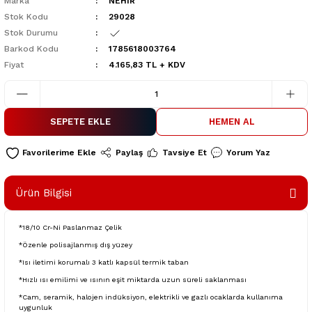
Marka
NEHİR
Stok Kodu
29028
Stok Durumu
Barkod Kodu
1785618003764
Fiyat
4.165,83 TL + KDV
SEPETE EKLE
HEMEN AL
Paylaş
Tavsiye Et
Yorum Yaz
Ürün Bilgisi
*18/10 Cr-Ni Paslanmaz Çelik
*Özenle polisajlanmış dış yüzey
*Isı iletimi korumalı 3 katlı kapsül termik taban
*Hızlı ısı emilimi ve ısının eşit miktarda uzun süreli saklanması
*Cam, seramik, halojen indüksiyon, elektrikli ve gazlı ocaklarda kullanıma
uygunluk