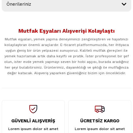
Önerileriniz
Yorum Yaz
Bu ürünün fiyat bilgisi, resim, ürün açıklamalarında ve diğer
konularda yetersiz gördüğünüz noktaları öneri formunu
Mutfak Eşyaları Alışverişi Kolaylaştı
kullanarak tarafımıza iletebilirsiniz.
Görüş ve önerileriniz için teşekkür ederiz.
Mutfak eşyaları, yemek yapma deneyiminizi zenginleştiren ve hayatınızı
kolaylaştıran önemli araçlardır. E-ticaret platformumuzda, her ihtiyaca
uygun geniş bir ürün yelpazesi sunuyoruz. Kaliteli mutfak gereçleri ile
Ürün resmi kalitesiz, bozuk veya görüntülenemiyor.
yemek hazırlamak artık daha keyifli ve pratik. İster profesyonel bir şef
Ürün açıklamasında eksik bilgiler bulunuyor.
olun, ister evde yemek yapmayı seven bir hobi aşçısı, burada aradığınız
her şeyi bulabilirsiniz. Ürünlerimiz, dayanıklılığı ve şıklığı ile mutfağınıza
Ürün bilgilerinde hatalar bulunuyor.
değer katacak. Alışveriş yaparken güvenliğiniz bizim için önceliklidir.
Ürün fiyatı diğer sitelerden daha pahalı.
Bu ürüne benzer farklı alternatifler olmalı.
GÜVENLİ ALIŞVERİŞ
ÜCRETSİZ KARGO
Gönder
Lorem ipsum dolor sit amet
Lorem ipsum dolor sit amet