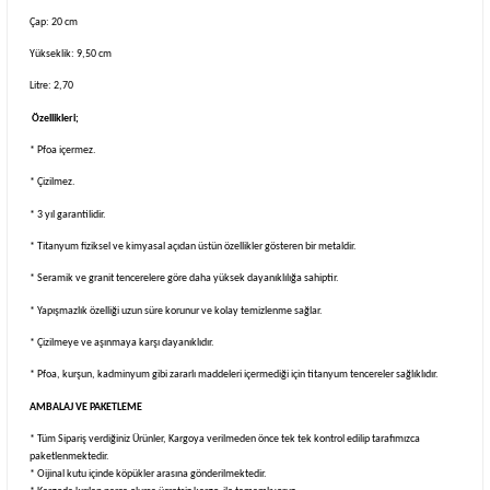
Çap: 20 cm
Yükseklik: 9,50 cm
Litre: 2,70
Özellikleri;
* Pfoa içermez.
* Çizilmez.
* 3 yıl garantilidir.
* Titanyum fiziksel ve kimyasal açıdan üstün özellikler gösteren bir metaldir.
* Seramik ve granit tencerelere göre daha yüksek dayanıklılığa sahiptir.
* Yapışmazlık özelliği uzun süre korunur ve kolay temizlenme sağlar.
* Çizilmeye ve aşınmaya karşı dayanıklıdır.
* Pfoa, kurşun, kadminyum gibi zararlı maddeleri içermediği için titanyum tencereler sağlıklıdır.
AMBALAJ VE PAKETLEME
* Tüm Sipariş verdiğiniz Ürünler, Kargoya verilmeden önce tek tek kontrol edilip tarafımızca
paketlenmektedir.
* Oijinal kutu içinde köpükler arasına gönderilmektedir.