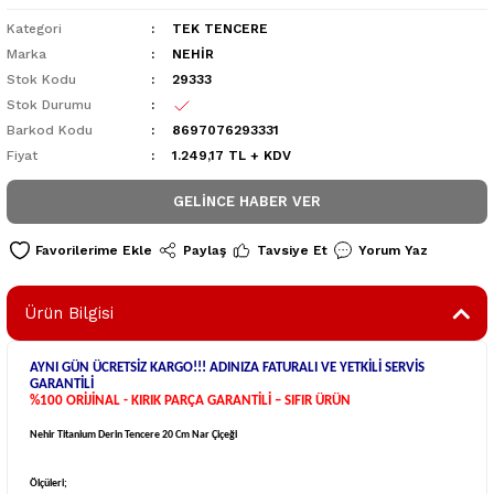
Kategori
TEK TENCERE
Marka
NEHİR
Stok Kodu
29333
Stok Durumu
Barkod Kodu
8697076293331
Fiyat
1.249,17 TL + KDV
GELINCE HABER VER
Paylaş
Tavsiye Et
Yorum Yaz
Ürün Bilgisi
AYNI GÜN ÜCRETSİZ KARGO!!! ADINIZA FATURALI VE YETKİLİ SERVİS
GARANTİLİ
%100 ORİJİNAL - KIRIK PARÇA GARANTİLİ – SIFIR ÜRÜN
Nehir Titanium Derin Tencere 20 Cm Nar Çiçeği
Ölçüleri;