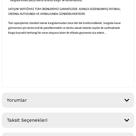
* Kargoda kırılan parça olursa ücretsiz kargo ile tamamlıyoruz.
SATIŞINI YAPTIĞIMIZ TÜM ÜRÜNLERİMİZ GARANTİLİDİR. ADINIZA DÜZENLENMİŞ FATURALI,
ORİJİNAL KUTUSUNDA VE AMBALAJINDA GÖNDERİLMEKTEDİR.
Tüm siparişleriniz standart olarak kargolanmadan önce tek tek kontrol edilerek, kargoda hasar
görmemesi için ekstra koli ile paketlenmekte ve ekstra olarak balonlu naylon ile sarılmaktadır.
Kargo kaynaklı herhangi bir sorun oluşursa bizim ile irtibata geçmenizi rica ederiz…
Yorumlar
Taksit Seçenekleri
Bu ürüne ilk yorumu siz yapın!