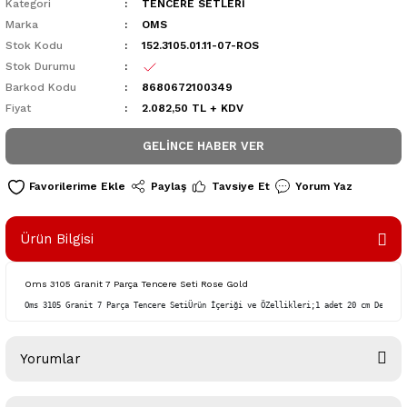
Kategori
TENCERE SETLERİ
Marka
OMS
Stok Kodu
152.3105.01.11-07-ROS
Stok Durumu
Barkod Kodu
8680672100349
Fiyat
2.082,50 TL + KDV
GELINCE HABER VER
Paylaş
Tavsiye Et
Yorum Yaz
Ürün Bilgisi
Oms 3105 Granit 7 Parça Tencere Seti Rose Gold
Oms 3105 Granit 7 Parça Tencere SetiÜrün İçeriği ve ÖZellikleri;1 adet 20 cm Derin T
Yorumlar