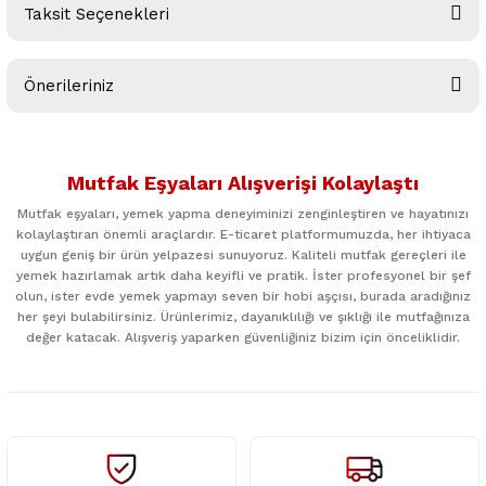
Taksit Seçenekleri
Bu ürüne ilk yorumu siz yapın!
Önerileriniz
Yorum Yaz
Bu ürünün fiyat bilgisi, resim, ürün açıklamalarında ve diğer
konularda yetersiz gördüğünüz noktaları öneri formunu
Mutfak Eşyaları Alışverişi Kolaylaştı
kullanarak tarafımıza iletebilirsiniz.
Görüş ve önerileriniz için teşekkür ederiz.
Mutfak eşyaları, yemek yapma deneyiminizi zenginleştiren ve hayatınızı
kolaylaştıran önemli araçlardır. E-ticaret platformumuzda, her ihtiyaca
uygun geniş bir ürün yelpazesi sunuyoruz. Kaliteli mutfak gereçleri ile
Ürün resmi kalitesiz, bozuk veya görüntülenemiyor.
yemek hazırlamak artık daha keyifli ve pratik. İster profesyonel bir şef
Ürün açıklamasında eksik bilgiler bulunuyor.
olun, ister evde yemek yapmayı seven bir hobi aşçısı, burada aradığınız
her şeyi bulabilirsiniz. Ürünlerimiz, dayanıklılığı ve şıklığı ile mutfağınıza
Ürün bilgilerinde hatalar bulunuyor.
değer katacak. Alışveriş yaparken güvenliğiniz bizim için önceliklidir.
Ürün fiyatı diğer sitelerden daha pahalı.
Bu ürüne benzer farklı alternatifler olmalı.