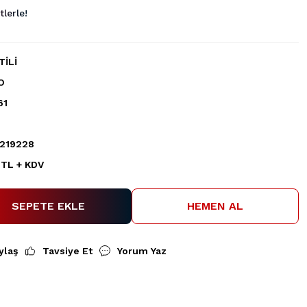
lerle!
TİLİ
O
61
219228
 TL + KDV
SEPETE EKLE
HEMEN AL
ylaş
Tavsiye Et
Yorum Yaz