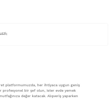
LEZİ;
 iletebilirsiniz.
caret platformumuzda, her ihtiyaca uygun geniş
er profesyonel bir şef olun, ister evde yemek
le mutfağınıza değer katacak. Alışveriş yaparken