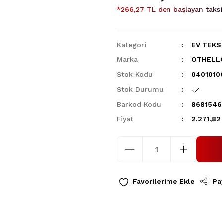
*266,27 TL den başlayan taksit
Kategori
EV TEKS
Marka
OTHELL
Stok Kodu
0401010
Stok Durumu
Barkod Kodu
8681546
Fiyat
2.271,82
Pa