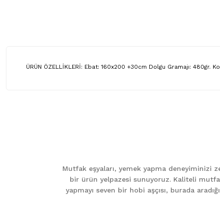
ÜRÜN ÖZELLİKLERİ: Ebat: 160x200 +30cm Dolgu Gramajı: 480gr. K
Bu ürünün fiyat bilgisi, resim, ürün açıklamalarında ve diğer ko
Görüş ve önerileriniz için teşekkür ederiz.
Ürün resmi kalitesiz, bozuk veya görüntülenemiyor.
Ürün açıklamasında eksik bilgiler bulunuyor.
Mutfak eşyaları, yemek yapma deneyiminizi zen
Ürün bilgilerinde hatalar bulunuyor.
bir ürün yelpazesi sunuyoruz. Kaliteli mutfa
Ürün fiyatı diğer sitelerden daha pahalı.
yapmayı seven bir hobi aşçısı, burada aradığını
Bu ürüne benzer farklı alternatifler olmalı.