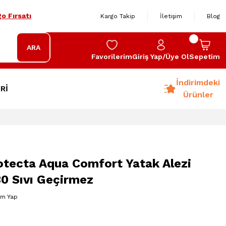
o Fırsatı
Kargo Takip
İletişim
Blog
ARA
Favorilerim
Giriş Yap/Üye Ol
Sepetim
İndirimdeki
Rİ
Ürünler
otecta Aqua Comfort Yatak Alezi
0 Sıvı Geçirmez
um Yap