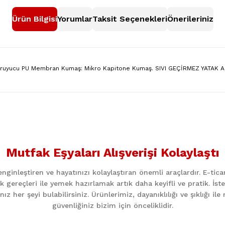
Ürün Bilgisi
Yorumlar
Taksit Seçenekleri
Önerileriniz
oruyucu PU Membran Kumaş: Mikro Kapitone Kumaş. SIVI GEÇİRMEZ YATAK A
nularda yetersiz gördüğünüz noktaları öneri formunu kullanarak tarafımıza
Bu ürüne ilk yorumu siz yapın!
Mutfak Eşyaları Alışverişi Kolaylaştı
Yorum Yaz
ginleştiren ve hayatınızı kolaylaştıran önemli araçlardır. E-ti
k gereçleri ile yemek hazırlamak artık daha keyifli ve pratik. İst
z her şeyi bulabilirsiniz. Ürünlerimiz, dayanıklılığı ve şıklığı i
güvenliğiniz bizim için önceliklidir.