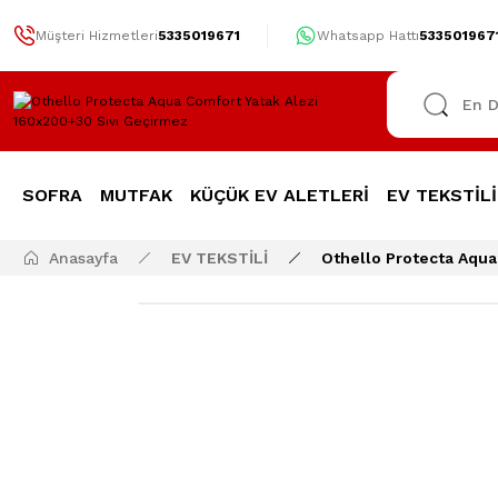
Müşteri Hizmetleri
5335019671
Whatsapp Hattı
533501967
SOFRA
MUTFAK
KÜÇÜK EV ALETLERİ
EV TEKSTİLİ
Anasayfa
EV TEKSTİLİ
Othello Protecta Aqua