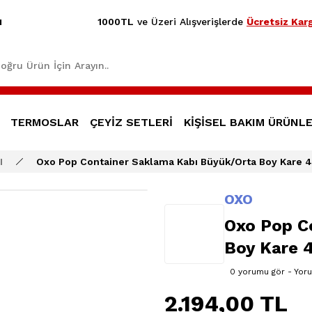
1000TL
ve Üzeri Alışverişlerde
Ücretsiz Karg
1
TERMOSLAR
ÇEYİZ SETLERİ
KİŞİSEL BAKIM ÜRÜNLE
I
Oxo Pop Container Saklama Kabı Büyük/Orta Boy Kare 4
OXO
Oxo Pop C
Boy Kare 4
0 yorumu gör - Yor
2.194,00 TL