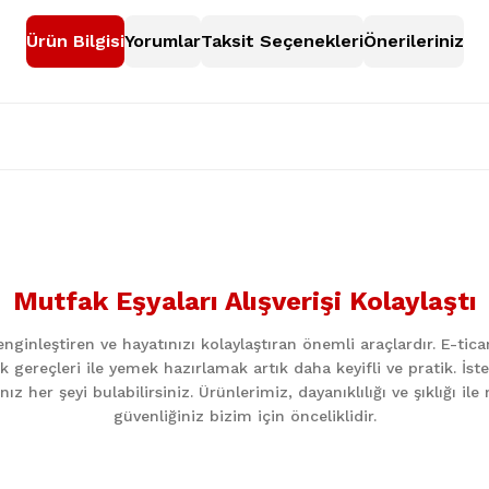
Ürün Bilgisi
Yorumlar
Taksit Seçenekleri
Önerileriniz
nularda yetersiz gördüğünüz noktaları öneri formunu kullanarak tarafımıza
Bu ürüne ilk yorumu siz yapın!
Mutfak Eşyaları Alışverişi Kolaylaştı
Yorum Yaz
ginleştiren ve hayatınızı kolaylaştıran önemli araçlardır. E-ti
k gereçleri ile yemek hazırlamak artık daha keyifli ve pratik. İst
z her şeyi bulabilirsiniz. Ürünlerimiz, dayanıklılığı ve şıklığı i
güvenliğiniz bizim için önceliklidir.