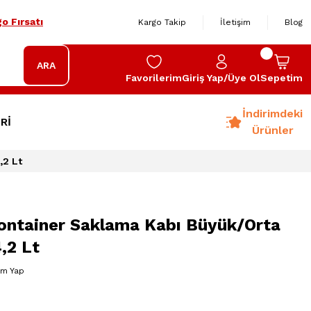
o Fırsatı
Kargo Takip
İletişim
Blog
ARA
Favorilerim
Giriş Yap/Üye Ol
Sepetim
İndirimdeki
Rİ
Ürünler
,2 Lt
ontainer Saklama Kabı Büyük/Orta
,2 Lt
um Yap