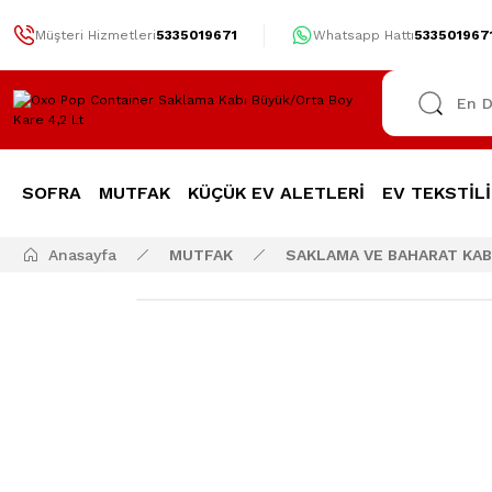
Müşteri Hizmetleri
5335019671
Whatsapp Hattı
533501967
SOFRA
MUTFAK
KÜÇÜK EV ALETLERİ
EV TEKSTİLİ
Anasayfa
MUTFAK
SAKLAMA VE BAHARAT KAB