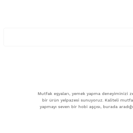
Bu ürünün fiyat bilgisi, resim, ürün açıklamalarında ve diğer ko
Görüş ve önerileriniz için teşekkür ederiz.
Ürün resmi kalitesiz, bozuk veya görüntülenemiyor.
Ürün açıklamasında eksik bilgiler bulunuyor.
Mutfak eşyaları, yemek yapma deneyiminizi zen
Ürün bilgilerinde hatalar bulunuyor.
bir ürün yelpazesi sunuyoruz. Kaliteli mutfa
Ürün fiyatı diğer sitelerden daha pahalı.
yapmayı seven bir hobi aşçısı, burada aradığını
Bu ürüne benzer farklı alternatifler olmalı.