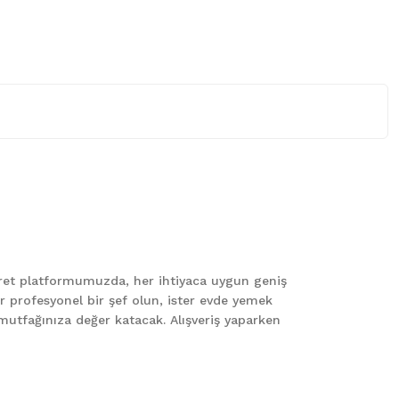
 iletebilirsiniz.
caret platformumuzda, her ihtiyaca uygun geniş
er profesyonel bir şef olun, ister evde yemek
le mutfağınıza değer katacak. Alışveriş yaparken