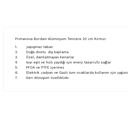
Primanova Bordain Alüminyum Tencere 20 cm Kırmızı
1. yapışmaz taban
2. Doğa dostu dış kaplama
3. Özel, damlatmayan kenarlar
4. Isıyı eşit ve hızlı yaydığı için enerji tasarrufu sağlar
5. PFOA ve PTFE içermez
6. Elektrik ,radyan ve Gazlı tum ocaklarda kullanım için uygun
7. Geri dönüşüm özelliklidir.
Bu ürünün fiyat bilgisi, resim, ürün açıklamalarında ve diğer ko
Görüş ve önerileriniz için teşekkür ederiz.
Ürün resmi kalitesiz, bozuk veya görüntülenemiyor.