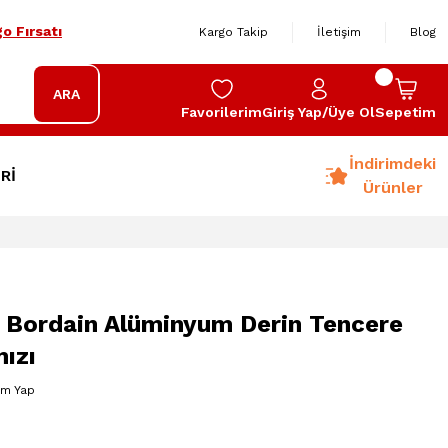
o Fırsatı
Kargo Takip
İletişim
Blog
ARA
Favorilerim
Giriş Yap/Üye Ol
Sepetim
İndirimdeki
Rİ
Ürünler
 Bordain Alüminyum Derin Tencere
ızı
um Yap