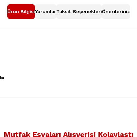
Ürün Bilgisi
Yorumlar
Taksit Seçenekleri
Önerileriniz
dur
nularda yetersiz gördüğünüz noktaları öneri formunu kullanarak tarafımıza
Bu ürüne ilk yorumu siz yapın!
Mutfak Eşyaları Alışverişi Kolaylaştı