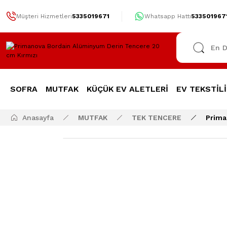
Müşteri Hizmetleri
5335019671
Whatsapp Hattı
533501967
SOFRA
MUTFAK
KÜÇÜK EV ALETLERİ
EV TEKSTİLİ
Anasayfa
MUTFAK
TEK TENCERE
Prima