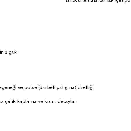
smoothie hazırlamak için pul
)
ir bıçak
seçeneği ve pulse (darbeli çalışma) özelliği
az çelik kaplama ve krom detaylar