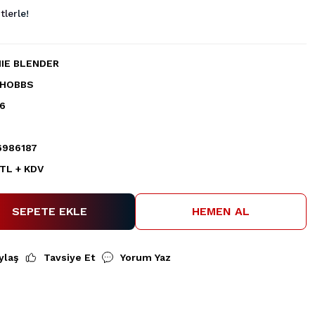
lerle!
IE BLENDER
 HOBBS
6
986187
 TL + KDV
SEPETE EKLE
HEMEN AL
ylaş
Tavsiye Et
Yorum Yaz