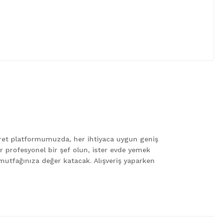
 iletebilirsiniz.
caret platformumuzda, her ihtiyaca uygun geniş
er profesyonel bir şef olun, ister evde yemek
le mutfağınıza değer katacak. Alışveriş yaparken