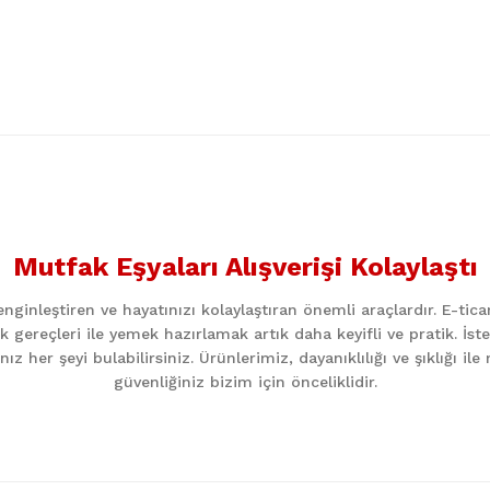
nularda yetersiz gördüğünüz noktaları öneri formunu kullanarak tarafımıza
Bu ürüne ilk yorumu siz yapın!
Mutfak Eşyaları Alışverişi Kolaylaştı
Yorum Yaz
ginleştiren ve hayatınızı kolaylaştıran önemli araçlardır. E-ti
k gereçleri ile yemek hazırlamak artık daha keyifli ve pratik. İst
z her şeyi bulabilirsiniz. Ürünlerimiz, dayanıklılığı ve şıklığı i
güvenliğiniz bizim için önceliklidir.