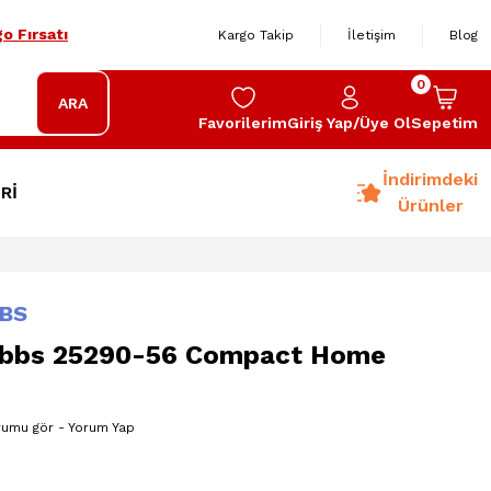
o Fırsatı
Kargo Takip
İletişim
Blog
0
ARA
Favorilerim
Giriş Yap/Üye Ol
Sepetim
İndirimdeki
Rİ
Ürünler
BS
obbs 25290-56 Compact Home
rumu gör - Yorum Yap