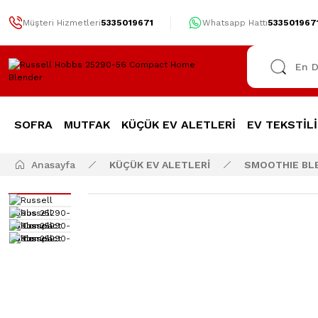
Müşteri Hizmetleri
5335019671
Whatsapp Hattı
533501967
SOFRA
MUTFAK
KÜÇÜK EV ALETLERİ
EV TEKSTİLİ
Anasayfa
KÜÇÜK EV ALETLERİ
SMOOTHIE BL