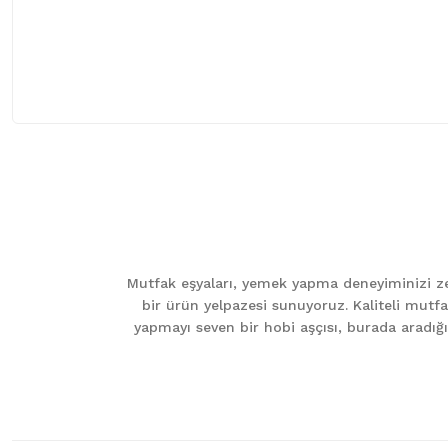
Bu ürünün fiyat bilgisi, resim, ürün açıklamalarında ve diğer ko
Görüş ve önerileriniz için teşekkür ederiz.
Ürün resmi kalitesiz, bozuk veya görüntülenemiyor.
Ürün açıklamasında eksik bilgiler bulunuyor.
Mutfak eşyaları, yemek yapma deneyiminizi zen
Ürün bilgilerinde hatalar bulunuyor.
bir ürün yelpazesi sunuyoruz. Kaliteli mutfa
Ürün fiyatı diğer sitelerden daha pahalı.
yapmayı seven bir hobi aşçısı, burada aradığını
Bu ürüne benzer farklı alternatifler olmalı.