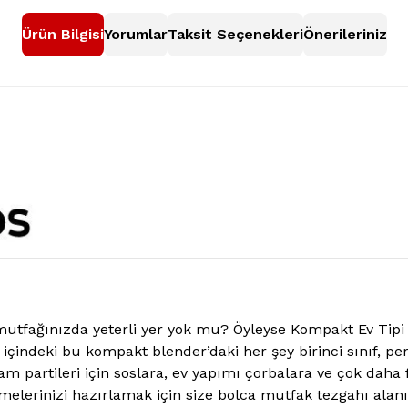
Ürün Bilgisi
Yorumlar
Taksit Seçenekleri
Önerileriniz
mutfağınızda yeterli yer yok mu? Öyleyse Kompakt Ev Tipi S
çindeki bu kompakt blender’daki her şey birinci sınıf, per
 partileri için soslara, ev yapımı çorbalara ve çok daha fa
elerinizi hazırlamak için size bolca mutfak tezgahı alanı 