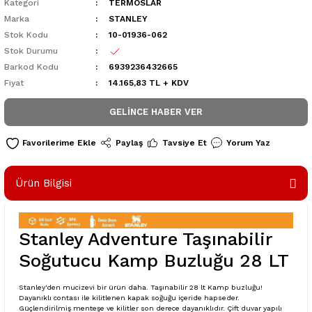
Kategori
TERMOSLAR
Marka
STANLEY
Stok Kodu
10-01936-062
Stok Durumu
Barkod Kodu
6939236432665
Fiyat
14.165,83 TL + KDV
GELINCE HABER VER
Paylaş
Tavsiye Et
Yorum Yaz
Ürün Bilgisi
Stanley Adventure Taşınabilir
Soğutucu Kamp Buzluğu 28 LT
Stanley'den mucizevi bir ürün daha. Taşınabilir 28 lt Kamp buzluğu!
Dayanıklı contası ile kilitlenen kapak soğuğu içeride hapseder.
Güçlendirilmiş menteşe ve kilitler son derece dayanıklıdır. Çift duvar yapılı