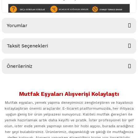
Yorumlar
Taksit Seçenekleri
Bu ürüne ilk yorumu siz yapın!
Önerileriniz
Yorum Yaz
Bu ürünün fiyat bilgisi, resim, ürün açıklamalarında ve diğer
konularda yetersiz gördüğünüz noktaları öneri formunu
Mutfak Eşyaları Alışverişi Kolaylaştı
kullanarak tarafımıza iletebilirsiniz.
Görüş ve önerileriniz için teşekkür ederiz.
Mutfak eşyaları, yemek yapma deneyiminizi zenginleştiren ve hayatınızı
kolaylaştıran önemli araçlardır. E-ticaret platformumuzda, her ihtiyaca
uygun geniş bir ürün yelpazesi sunuyoruz. Kaliteli mutfak gereçleri ile
Ürün resmi kalitesiz, bozuk veya görüntülenemiyor.
yemek hazırlamak artık daha keyifli ve pratik. İster profesyonel bir şef
Ürün açıklamasında eksik bilgiler bulunuyor.
olun, ister evde yemek yapmayı seven bir hobi aşçısı, burada aradığınız
her şeyi bulabilirsiniz. Ürünlerimiz, dayanıklılığı ve şıklığı ile mutfağınıza
Ürün bilgilerinde hatalar bulunuyor.
değer katacak. Alışveriş yaparken güvenliğiniz bizim için önceliklidir.