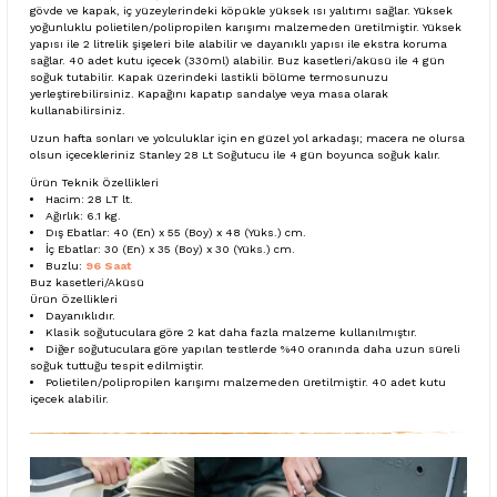
gövde ve kapak, iç yüzeylerindeki köpükle yüksek ısı yalıtımı sağlar. Yüksek
yoğunluklu polietilen/polipropilen karışımı malzemeden üretilmiştir. Yüksek
yapısı ile 2 litrelik şişeleri bile alabilir ve dayanıklı yapısı ile ekstra koruma
sağlar. 40 adet kutu içecek (330ml) alabilir. Buz kasetleri/aküsü ile 4 gün
soğuk tutabilir. Kapak üzerindeki lastikli bölüme termosunuzu
yerleştirebilirsiniz. Kapağını kapatıp sandalye veya masa olarak
kullanabilirsiniz.
Uzun hafta sonları ve yolculuklar için en güzel yol arkadaşı; macera ne olursa
olsun içecekleriniz Stanley 28 Lt Soğutucu ile 4 gün boyunca soğuk kalır.
Ürün Teknik Özellikleri
Hacim: 28 LT lt.
Ağırlık: 6.1 kg.
Dış Ebatlar: 40 (En) x 55 (Boy) x 48 (Yüks.) cm.
İç Ebatlar: 30 (En) x 35 (Boy) x 30 (Yüks.) cm.
Buzlu:
96 Saat
Buz kasetleri/Aküsü
Ürün Özellikleri
Dayanıklıdır.
Klasik soğutuculara göre 2 kat daha fazla malzeme kullanılmıştır.
Diğer soğutuculara göre yapılan testlerde %40 oranında daha uzun süreli
soğuk tuttuğu tespit edilmiştir.
Polietilen/polipropilen karışımı malzemeden üretilmiştir. 40 adet kutu
içecek alabilir.