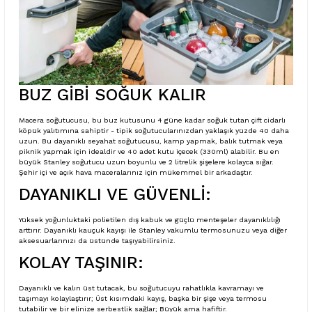
BUZ GİBİ SOĞUK KALIR
Macera soğutucusu, bu buz kutusunu 4 güne kadar soğuk tutan çift cidarlı
köpük yalıtımına sahiptir - tipik soğutucularınızdan yaklaşık yüzde 40 daha
uzun. Bu dayanıklı seyahat soğutucusu, kamp yapmak, balık tutmak veya
piknik yapmak için idealdir ve 40 adet kutu içecek (330ml) alabilir. Bu en
büyük Stanley soğutucu uzun boyunlu ve 2 litrelik şişelere kolayca sığar.
Şehir içi ve açık hava maceralarınız için mükemmel bir arkadaştır.
DAYANIKLI VE GÜVENLİ:
Yüksek yoğunluktaki polietilen dış kabuk ve güçlü menteşeler dayanıklılığı
arttırır. Dayanıklı kauçuk kayışı ile Stanley vakumlu termosunuzu veya diğer
aksesuarlarınızı da üstünde taşıyabilirsiniz.
KOLAY TAŞINIR:
Dayanıklı ve kalın üst tutacak, bu soğutucuyu rahatlıkla kavramayı ve
taşımayı kolaylaştırır; Üst kısımdaki kayış, başka bir şişe veya termosu
tutabilir ve bir elinize serbestlik sağlar; Büyük ama hafiftir.