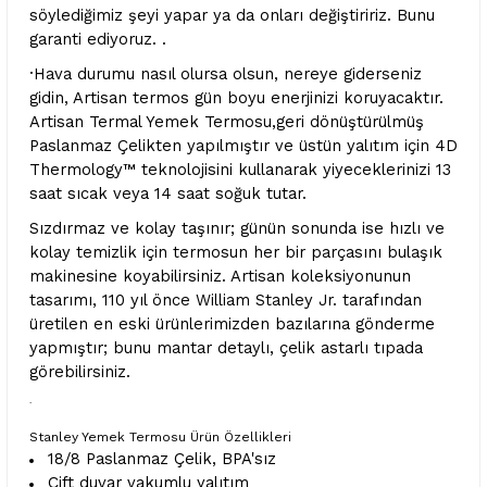
söylediğimiz şeyi yapar ya da onları değiştiririz. Bunu
garanti ediyoruz. .
·Hava durumu nasıl olursa olsun, nereye giderseniz
gidin, Artisan termos gün boyu enerjinizi koruyacaktır.
Artisan Termal Yemek Termosu,geri dönüştürülmüş
Paslanmaz Çelikten yapılmıştır ve üstün yalıtım için 4D
Thermology™ teknolojisini kullanarak yiyeceklerinizi 13
saat sıcak veya 14 saat soğuk tutar.
Sızdırmaz ve kolay taşınır; günün sonunda ise hızlı ve
kolay temizlik için termosun her bir parçasını bulaşık
makinesine koyabilirsiniz. Artisan koleksiyonunun
tasarımı, 110 yıl önce William Stanley Jr. tarafından
üretilen en eski ürünlerimizden bazılarına gönderme
yapmıştır; bunu mantar detaylı, çelik astarlı tıpada
görebilirsiniz.
·
Stanley Yemek Termosu Ürün Özellikleri
18/8 Paslanmaz Çelik, BPA'sız
Çift duvar vakumlu yalıtım