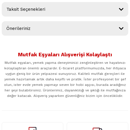
Taksit Seçenekleri
Bu ürüne ilk yorumu siz yapın!
Önerileriniz
Yorum Yaz
Bu ürünün fiyat bilgisi, resim, ürün açıklamalarında ve diğer
konularda yetersiz gördüğünüz noktaları öneri formunu
Mutfak Eşyaları Alışverişi Kolaylaştı
kullanarak tarafımıza iletebilirsiniz.
Görüş ve önerileriniz için teşekkür ederiz.
Mutfak eşyaları, yemek yapma deneyiminizi zenginleştiren ve hayatınızı
kolaylaştıran önemli araçlardır. E-ticaret platformumuzda, her ihtiyaca
uygun geniş bir ürün yelpazesi sunuyoruz. Kaliteli mutfak gereçleri ile
Ürün resmi kalitesiz, bozuk veya görüntülenemiyor.
yemek hazırlamak artık daha keyifli ve pratik. İster profesyonel bir şef
Ürün açıklamasında eksik bilgiler bulunuyor.
olun, ister evde yemek yapmayı seven bir hobi aşçısı, burada aradığınız
her şeyi bulabilirsiniz. Ürünlerimiz, dayanıklılığı ve şıklığı ile mutfağınıza
Ürün bilgilerinde hatalar bulunuyor.
değer katacak. Alışveriş yaparken güvenliğiniz bizim için önceliklidir.
Ürün fiyatı diğer sitelerden daha pahalı.
Bu ürüne benzer farklı alternatifler olmalı.