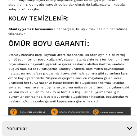
atabilirsiniz. Geniş ağzı sayesinde bardak olarak da kullanılabilen kapağa
kolay döküm sağlar.
KOLAY TEMİZLENİR:
Stanley yemek termosunun
her parçası, bulaşık makinesinin üst rafında
yıkanabilir.
ÖMÜR BOYU GARANTİ:
Stanley zamana karşı koymak üzere tasarlandı. Bu Stanley'nin size verdiği
bir sözdür. "Ömür Boyu Kullanım”, sloganı Stanley'nin 1913'ten beri bir ömür
boyu sürecek dayanıklı yiyecek ve içecek saklama aletleri üretme vaadidir.
Bugün hala bu sözü tutuyorlar. Stanley ürünleri, üretimden kaynaklanan
hatalar, ısı muhafaza problemleri veya akıtma/sızdırma gibi sorunlara karşı
ömür boyu garantilidir. Düşme ve çarpma sonucu meydana gelebilecek
üründeki her türlü hasar ve hasar nedeni ile oluşabilecek termal kayıplar,
sıvı sızdırması ve yine düşme ve çarpma neticesinde ürünün parçalarındaki
kırıklar vb ile kullanım, bakım ve temizlik koşullarına uyulmaması gibi
durumlar sonrasında iç ve dış yüzeyde oluşabilecek hasarlar, bozulmalar ve
paslanma/korozyonlar garanti kapsamına girmemektedir.
Yorumlar