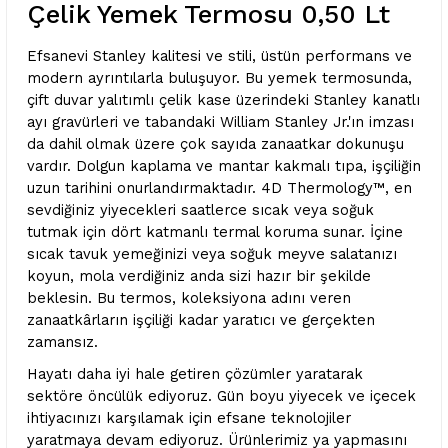
Çelik Yemek Termosu 0,50 Lt
Efsanevi Stanley kalitesi ve stili, üstün performans ve
modern ayrıntılarla buluşuyor. Bu yemek termosunda,
çift duvar yalıtımlı çelik kase üzerindeki Stanley kanatlı
ayı gravürleri ve tabandaki William Stanley Jr.'ın imzası
da dahil olmak üzere çok sayıda zanaatkar dokunuşu
vardır. Dolgun kaplama ve mantar kakmalı tıpa, işçiliğin
uzun tarihini onurlandırmaktadır. 4D Thermology™, en
sevdiğiniz yiyecekleri saatlerce sıcak veya soğuk
tutmak için dört katmanlı termal koruma sunar. İçine
sıcak tavuk yemeğinizi veya soğuk meyve salatanızı
koyun, mola verdiğiniz anda sizi hazır bir şekilde
beklesin. Bu termos, koleksiyona adını veren
zanaatkârların işçiliği kadar yaratıcı ve gerçekten
zamansız.
Hayatı daha iyi hale getiren çözümler yaratarak
sektöre öncülük ediyoruz. Gün boyu yiyecek ve içecek
ihtiyacınızı karşılamak için efsane teknolojiler
yaratmaya devam ediyoruz. Ürünlerimiz ya yapmasını