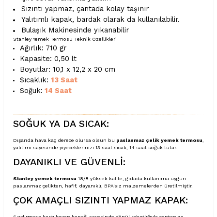
Sızıntı yapmaz, çantada kolay taşınır
Yalıtımlı kapak, bardak olarak da kullanılabilir.
Bulaşık Makinesinde yıkanabilir
Stanley Yemek Termosu Teknik Özellikleri
Ağırlık: 710 gr
Kapasite: 0,50 lt
Boyutlar: 10,1 x 12,2 x 20 cm
Sıcaklık:
13 Saat
Soğuk:
14 Saat
SOĞUK YA DA SICAK:
Dışarıda hava kaç derece olursa olsun bu
paslanmaz çelik yemek termosu
,
yalıtımı sayesinde yiyeceklerinizi 13 saat sıcak, 14 saat soğuk tutar.
DAYANIKLI VE GÜVENLİ:
Stanley yemek termosu
18/8 yüksek kalite, gıdada kullanıma uygun
paslanmaz çelikten, hafif, dayanıklı, BPA'sız malzemelerden üretilmiştir.
ÇOK AMAÇLI SIZINTI YAPMAZ KAPAK:
Sızdırmaya karşı koyan kapağı sayesinde gönül rahatlığıyla çantanıza