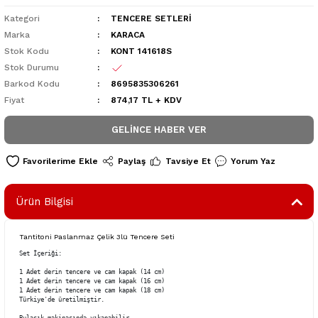
Kategori
TENCERE SETLERİ
Marka
KARACA
Stok Kodu
KONT 141618S
Stok Durumu
Barkod Kodu
8695835306261
Fiyat
874,17 TL + KDV
GELINCE HABER VER
Paylaş
Tavsiye Et
Yorum Yaz
Ürün Bilgisi
Tantitoni Paslanmaz Çelik 3lü Tencere Seti
Set İçeriği:

1 Adet derin tencere ve cam kapak (14 cm)

1 Adet derin tencere ve cam kapak (16 cm)

1 Adet derin tencere ve cam kapak (18 cm)

Türkiye'de üretilmiştir.
