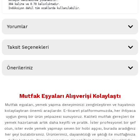
Bulaşık makinasında yıkanabilir.

304 kalite ve 0.70 kalınlıktadır.

Indüksiyon dahil tüm ocaklarda kullanılabilir.
Yorumlar
Taksit Seçenekleri
Bu ürüne ilk yorumu siz yapın!
Önerileriniz
Yorum Yaz
Bu ürünün fiyat bilgisi, resim, ürün açıklamalarında ve diğer
konularda yetersiz gördüğünüz noktaları öneri formunu
Mutfak Eşyaları Alışverişi Kolaylaştı
kullanarak tarafımıza iletebilirsiniz.
Görüş ve önerileriniz için teşekkür ederiz.
Mutfak eşyaları, yemek yapma deneyiminizi zenginleştiren ve hayatınızı
kolaylaştıran önemli araçlardır. E-ticaret platformumuzda, her ihtiyaca
uygun geniş bir ürün yelpazesi sunuyoruz. Kaliteli mutfak gereçleri ile
Ürün resmi kalitesiz, bozuk veya görüntülenemiyor.
yemek hazırlamak artık daha keyifli ve pratik. İster profesyonel bir şef
Ürün açıklamasında eksik bilgiler bulunuyor.
olun, ister evde yemek yapmayı seven bir hobi aşçısı, burada aradığınız
her şeyi bulabilirsiniz. Ürünlerimiz, dayanıklılığı ve şıklığı ile mutfağınıza
Ürün bilgilerinde hatalar bulunuyor.