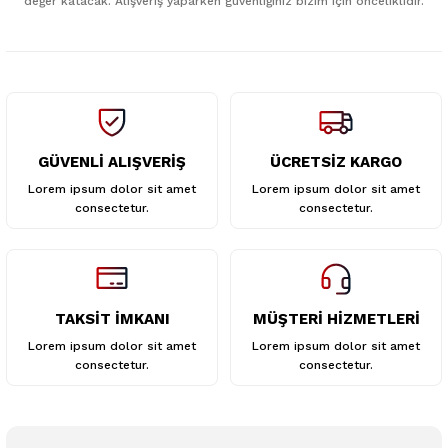
değer katacak. Alışveriş yaparken güvenliğiniz bizim için önceliklidir.
Ürün fiyatı diğer sitelerden daha pahalı.
Bu ürüne benzer farklı alternatifler olmalı.
GÜVENLİ ALIŞVERİŞ
ÜCRETSİZ KARGO
Gönder
Lorem ipsum dolor sit amet
Lorem ipsum dolor sit amet
consectetur.
consectetur.
TAKSİT İMKANI
MÜŞTERİ HİZMETLERİ
Lorem ipsum dolor sit amet
Lorem ipsum dolor sit amet
consectetur.
consectetur.