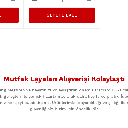
E
SEPETE EKLE
Mutfak Eşyaları Alışverişi Kolaylaştı
ginleştiren ve hayatınızı kolaylaştıran önemli araçlardır. E-ti
k gereçleri ile yemek hazırlamak artık daha keyifli ve pratik. İst
z her şeyi bulabilirsiniz. Ürünlerimiz, dayanıklılığı ve şıklığı i
güvenliğiniz bizim için önceliklidir.