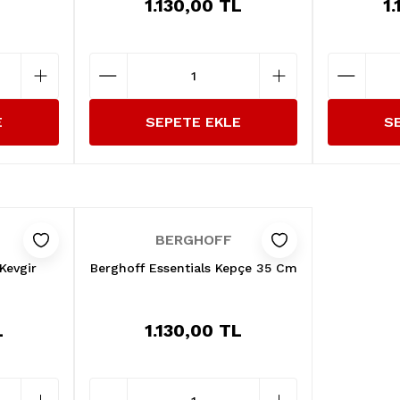
L
1.130,00 TL
1
E
SEPETE EKLE
S
BERGHOFF
Kevgir
Berghoff Essentials Kepçe 35 Cm
L
1.130,00 TL