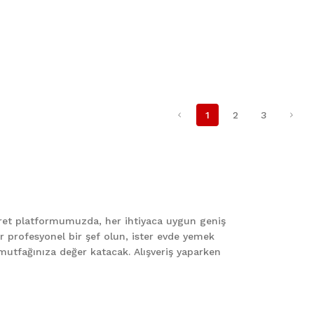
1
2
3
caret platformumuzda, her ihtiyaca uygun geniş
er profesyonel bir şef olun, ister evde yemek
le mutfağınıza değer katacak. Alışveriş yaparken