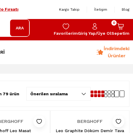
o Fırsatı
Kargo Takip
İletişim
Blog
0
ARA
Favorilerim
Giriş Yap/Üye Ol
Sepetim
İndirimdeki
Rİ
Ürünler
m 79 ürün
BERGHOFF
BERGHOFF
hoff Leo Masat
Leo Graphite Döküm Demir Tava