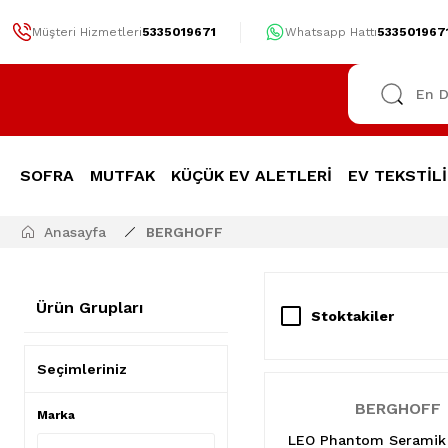
Müşteri Hizmetleri
5335019671
Whatsapp Hattı
533501967
SOFRA
MUTFAK
KÜÇÜK EV ALETLERİ
EV TEKSTİLİ
Anasayfa
BERGHOFF
Ürün Grupları
Stoktakiler
Seçimleriniz
BERGHOFF
Marka
LEO Phantom Seramik