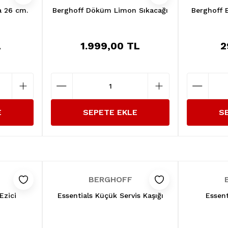
a 26 cm.
Berghoff Döküm Limon Sıkacağı
Berghoff E
L
1.999,00 TL
2
E
SEPETE EKLE
S
BERGHOFF
Ezici
Essentials Küçük Servis Kaşığı
Essent