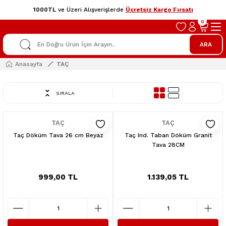
1000TL
ve Üzeri Alışverişlerde
Ücretsiz Kargo Fırsatı
0
ARA
Anasayfa
TAÇ
SIRALA
TAÇ
TAÇ
Taç Döküm Tava 26 cm Beyaz
Taç Ind. Taban Döküm Granit
Tava 28CM
999,00 TL
1.139,05 TL