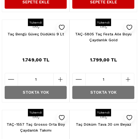
SEPETE EKLE
SEPETE EKLE
Tükendi
Tükendi
TAÇ
TAÇ
Taç Bengü Güveç Düdüklü 9 Lt
TAÇ-5805 Taç Festa Aile Boyu
Çaydanlık Gold
1.749,00 TL
1.799,00 TL
STOKTA YOK
STOKTA YOK
Tükendi
Tükendi
TAÇ
TAÇ
TAÇ-1557 Taç Grosso Orta Boy
Taç Döküm Tava 30 cm Beyaz
Çaydanlık Takımı