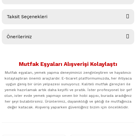
Taksit Seçenekleri
Bu ürüne ilk yorumu siz yapın!
Önerileriniz
Yorum Yaz
Bu ürünün fiyat bilgisi, resim, ürün açıklamalarında ve diğer
konularda yetersiz gördüğünüz noktaları öneri formunu
Mutfak Eşyaları Alışverişi Kolaylaştı
kullanarak tarafımıza iletebilirsiniz.
Görüş ve önerileriniz için teşekkür ederiz.
Mutfak eşyaları, yemek yapma deneyiminizi zenginleştiren ve hayatınızı
kolaylaştıran önemli araçlardır. E-ticaret platformumuzda, her ihtiyaca
uygun geniş bir ürün yelpazesi sunuyoruz. Kaliteli mutfak gereçleri ile
Ürün resmi kalitesiz, bozuk veya görüntülenemiyor.
yemek hazırlamak artık daha keyifli ve pratik. İster profesyonel bir şef
Ürün açıklamasında eksik bilgiler bulunuyor.
olun, ister evde yemek yapmayı seven bir hobi aşçısı, burada aradığınız
her şeyi bulabilirsiniz. Ürünlerimiz, dayanıklılığı ve şıklığı ile mutfağınıza
Ürün bilgilerinde hatalar bulunuyor.
değer katacak. Alışveriş yaparken güvenliğiniz bizim için önceliklidir.
Ürün fiyatı diğer sitelerden daha pahalı.
Bu ürüne benzer farklı alternatifler olmalı.