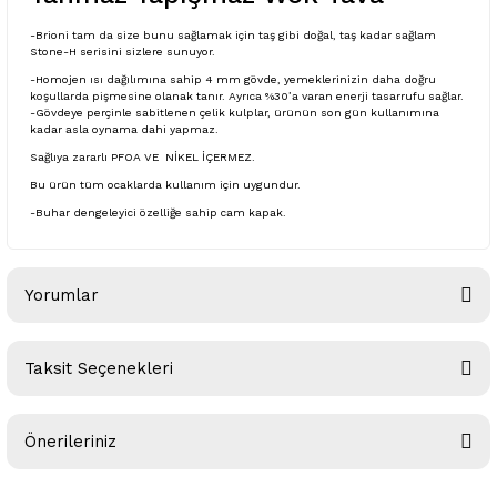
-Brioni tam da size bunu sağlamak için taş gibi doğal, taş kadar sağlam
Stone-H serisini sizlere sunuyor.
-Homojen ısı dağılımına sahip 4 mm gövde, yemeklerinizin daha doğru
koşullarda pişmesine olanak tanır. Ayrıca %30’a varan enerji tasarrufu sağlar.
-Gövdeye perçinle sabitlenen çelik kulplar, ürünün son gün kullanımına
kadar asla oynama dahi yapmaz.
Sağlıya zararlı PFOA VE NİKEL İÇERMEZ.
Bu ürün tüm ocaklarda kullanım için uygundur.
-Buhar dengeleyici özelliğe sahip cam kapak.
Yorumlar
Taksit Seçenekleri
Bu ürüne ilk yorumu siz yapın!
Önerileriniz
Yorum Yaz