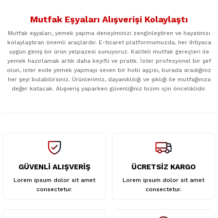
Bu ürünün fiyat bilgisi, resim, ürün açıklamalarında ve diğer
konularda yetersiz gördüğünüz noktaları öneri formunu
Mutfak Eşyaları Alışverişi Kolaylaştı
kullanarak tarafımıza iletebilirsiniz.
Görüş ve önerileriniz için teşekkür ederiz.
Mutfak eşyaları, yemek yapma deneyiminizi zenginleştiren ve hayatınızı
kolaylaştıran önemli araçlardır. E-ticaret platformumuzda, her ihtiyaca
uygun geniş bir ürün yelpazesi sunuyoruz. Kaliteli mutfak gereçleri ile
Ürün resmi kalitesiz, bozuk veya görüntülenemiyor.
yemek hazırlamak artık daha keyifli ve pratik. İster profesyonel bir şef
Ürün açıklamasında eksik bilgiler bulunuyor.
olun, ister evde yemek yapmayı seven bir hobi aşçısı, burada aradığınız
her şeyi bulabilirsiniz. Ürünlerimiz, dayanıklılığı ve şıklığı ile mutfağınıza
Ürün bilgilerinde hatalar bulunuyor.
değer katacak. Alışveriş yaparken güvenliğiniz bizim için önceliklidir.
Ürün fiyatı diğer sitelerden daha pahalı.
Bu ürüne benzer farklı alternatifler olmalı.
GÜVENLİ ALIŞVERİŞ
ÜCRETSİZ KARGO
Gönder
Lorem ipsum dolor sit amet
Lorem ipsum dolor sit amet
consectetur.
consectetur.