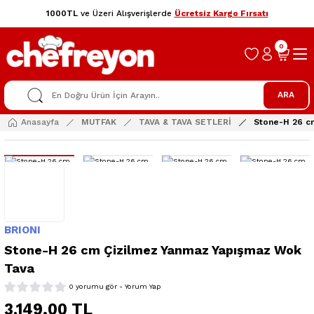
1000TL
ve Üzeri Alışverişlerde
Ücretsiz Kargo Fırsatı
0
ARA
Anasayfa
MUTFAK
TAVA & TAVA SETLERİ
Stone-H 26 c
BRIONI
Stone-H 26 cm Çizilmez Yanmaz Yapışmaz Wok
Tava
0 yorumu gör - Yorum Yap
3.149,00 TL